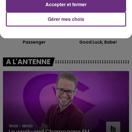
Accepter et fermer
Gérer mes choix
ALEX WARREN
CHAPPELL ROAN
Passenger
Good Luck, Babe!
A L'ANTENNE
11h00 - 16h00
Le week-end Champagne FM