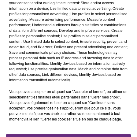
your consent and/or our legitimate interest: Store and/or access
fermer ses portes.
information on a device; Use limited data to select advertising; Create
TITRES DIFFUSÉS
profiles for personalised advertising; Use profiles to select personalised
advertising; Measure advertising performance; Measure content
performance; Understand audiences through statistics or combinations
of data from different sources; Develop and improve services; Create
11h29
11h29
11h25
11h25
profiles to personalise content; Use profiles to select personalised
content; Use limited data to select content; Ensure security, prevent and
detect fraud, and fix errors; Deliver and present advertising and content;
Save and communicate privacy choices. These technologies may
process personal data such as IP address and browsing data to offer
following functionalities: Identify devices based on information actively
requested; Use precise geolocation data; Match and combine data from
other data sources; Link different devices; Identify devices based on
information transmitted automatically.
Vous pouvez accepter en cliquant sur "Accepter et fermer", ou affiner en
ADELE CASTILLON
SAM SMITH
sélectionnant les finalités et/ou partenaires dans "Gérer mes choix".
Ete Avec Toi
I'm Not The Only One
Vous pouvez également refuser en cliquant sur "Continuer sans
accepter". Vos préférences ne s'appliqueront que pour ce site. Vous
11h22
11h22
11h19
11h19
pouvez mettre à jour vos choix, ou retirer votre consentement à tout
moment via le lien "Gérer les cookies" situé en bas de chaque page.