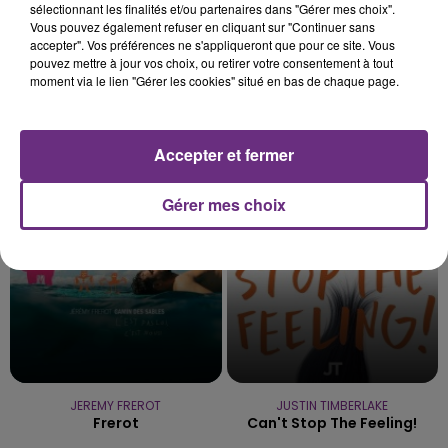
sélectionnant les finalités et/ou partenaires dans "Gérer mes choix".
Vous pouvez également refuser en cliquant sur "Continuer sans
accepter". Vos préférences ne s'appliqueront que pour ce site. Vous
pouvez mettre à jour vos choix, ou retirer votre consentement à tout
moment via le lien "Gérer les cookies" situé en bas de chaque page.
TAME IMPALA & JENNIE
BRUNO MARS
Accepter et fermer
Dracula
I Just Might
14h24
14h24
14h20
14h20
Gérer mes choix
JEREMY FREROT
JUSTIN TIMBERLAKE
Frerot
Can't Stop The Feeling!