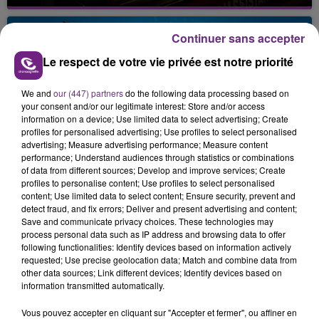
Un feu de remorque s'est déclaré ce mercredi en
fin de matinée sur l'A34.
Continuer sans accepter
Le respect de votre vie privée est notre priorité
We and
our (447) partners
do the following data processing based on
your consent and/or our legitimate interest: Store and/or access
information on a device; Use limited data to select advertising; Create
profiles for personalised advertising; Use profiles to select personalised
VENEZ FÊTER CE WEEK-END
advertising; Measure advertising performance; Measure content
performance; Understand audiences through statistics or combinations
L'ANNIVERSAIRE DE WOINIC
of data from different sources; Develop and improve services; Create
Ce samedi 8 août sera un grand jour :
profiles to personalise content; Use profiles to select personalised
content; Use limited data to select content; Ensure security, prevent and
l'anniversaire du plus gros sanglier du monde.
detect fraud, and fix errors; Deliver and present advertising and content;
Une fête est donc organisée et vous êtes tous
Save and communicate privacy choices. These technologies may
TITRES DIFFUSÉS
conviés !
process personal data such as IP address and browsing data to offer
following functionalities: Identify devices based on information actively
requested; Use precise geolocation data; Match and combine data from
14h33
14h33
14h27
14h27
other data sources; Link different devices; Identify devices based on
information transmitted automatically.
Vous pouvez accepter en cliquant sur "Accepter et fermer", ou affiner en