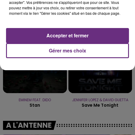
accepter". Vos préférences ne s'appliqueront que pour ce site. Vous
pouvez mettre à jour vos choix, ou retirer votre consentement à tout
moment via le lien "Gérer les cookies" situé en bas de chaque page.
SAM SMITH
ANGELE & JUSTICE
I'm Not The Only One
What You Want
Accepter et fermer
18h38
18h38
18h35
18h35
Gérer mes choix
EMINEM FEAT. DIDO
JENNIFER LOPEZ & DAVID GUETTA
Stan
Save Me Tonight
A L'ANTENNE