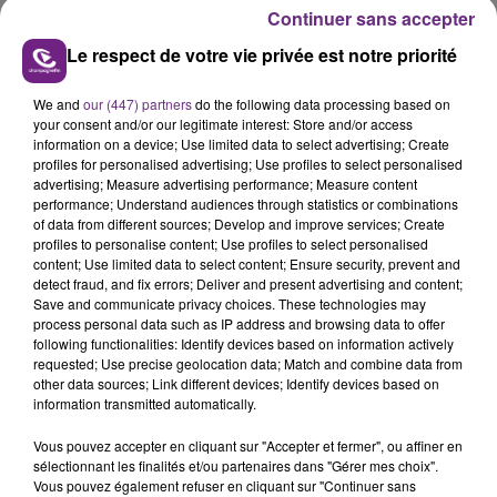
les conditions de...
Continuer sans accepter
Le respect de votre vie privée est notre priorité
We and
our (447) partners
do the following data processing based on
your consent and/or our legitimate interest: Store and/or access
UN FEU DE REMORQUE BLOQUE LA
information on a device; Use limited data to select advertising; Create
profiles for personalised advertising; Use profiles to select personalised
CIRCULATION DANS LES ARDENNES
advertising; Measure advertising performance; Measure content
Un feu de remorque s'est déclaré ce mercredi en
performance; Understand audiences through statistics or combinations
of data from different sources; Develop and improve services; Create
fin de matinée sur l'A34.
profiles to personalise content; Use profiles to select personalised
TITRES DIFFUSÉS
content; Use limited data to select content; Ensure security, prevent and
detect fraud, and fix errors; Deliver and present advertising and content;
Save and communicate privacy choices. These technologies may
process personal data such as IP address and browsing data to offer
18h46
18h46
18h43
18h43
following functionalities: Identify devices based on information actively
requested; Use precise geolocation data; Match and combine data from
other data sources; Link different devices; Identify devices based on
information transmitted automatically.
Vous pouvez accepter en cliquant sur "Accepter et fermer", ou affiner en
sélectionnant les finalités et/ou partenaires dans "Gérer mes choix".
Vous pouvez également refuser en cliquant sur "Continuer sans