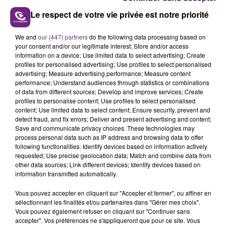
Le respect de votre vie privée est notre priorité
We and
our (447) partners
do the following data processing based on
LE MAGASIN JOUÉCLUB DE REIMS FERME
your consent and/or our legitimate interest: Store and/or access
information on a device; Use limited data to select advertising; Create
SES PORTES
profiles for personalised advertising; Use profiles to select personalised
C'était l'une des institutions du centre-ville
advertising; Measure advertising performance; Measure content
rémois. Le magasin JouéClub est contraint de
performance; Understand audiences through statistics or combinations
of data from different sources; Develop and improve services; Create
fermer ses portes.
TITRES DIFFUSÉS
profiles to personalise content; Use profiles to select personalised
content; Use limited data to select content; Ensure security, prevent and
detect fraud, and fix errors; Deliver and present advertising and content;
Save and communicate privacy choices. These technologies may
8h30
8h30
8h27
8h27
process personal data such as IP address and browsing data to offer
following functionalities: Identify devices based on information actively
requested; Use precise geolocation data; Match and combine data from
other data sources; Link different devices; Identify devices based on
information transmitted automatically.
Vous pouvez accepter en cliquant sur "Accepter et fermer", ou affiner en
sélectionnant les finalités et/ou partenaires dans "Gérer mes choix".
Vous pouvez également refuser en cliquant sur "Continuer sans
accepter". Vos préférences ne s'appliqueront que pour ce site. Vous