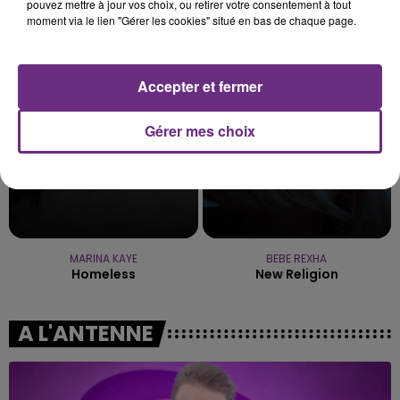
pouvez mettre à jour vos choix, ou retirer votre consentement à tout
THE WEEKND
TEDDYBEAR
moment via le lien "Gérer les cookies" situé en bas de chaque page.
Blinding Lights
Chaussures Roses
8h24
8h24
8h21
8h21
Accepter et fermer
Gérer mes choix
MARINA KAYE
BEBE REXHA
Homeless
New Religion
A L'ANTENNE