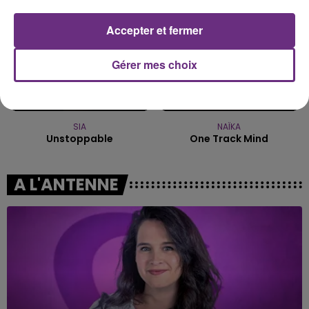
Accepter et fermer
Gérer mes choix
SIA
NAÏKA
Unstoppable
One Track Mind
A L'ANTENNE