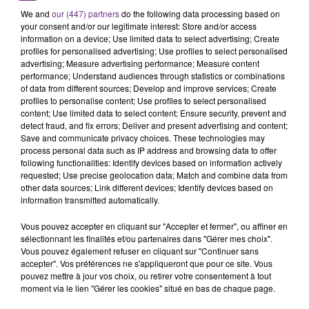
SES PORTES
We and
our (447) partners
do the following data processing based on
C'était l'une des institutions du centre-ville
your consent and/or our legitimate interest: Store and/or access
rémois. Le magasin JouéClub est contraint de
information on a device; Use limited data to select advertising; Create
profiles for personalised advertising; Use profiles to select personalised
fermer ses portes.
TITRES DIFFUSÉS
advertising; Measure advertising performance; Measure content
performance; Understand audiences through statistics or combinations
of data from different sources; Develop and improve services; Create
profiles to personalise content; Use profiles to select personalised
6h30
6h30
6h26
6h26
content; Use limited data to select content; Ensure security, prevent and
detect fraud, and fix errors; Deliver and present advertising and content;
Save and communicate privacy choices. These technologies may
process personal data such as IP address and browsing data to offer
following functionalities: Identify devices based on information actively
requested; Use precise geolocation data; Match and combine data from
other data sources; Link different devices; Identify devices based on
information transmitted automatically.
Vous pouvez accepter en cliquant sur "Accepter et fermer", ou affiner en
sélectionnant les finalités et/ou partenaires dans "Gérer mes choix".
DIDO
OLIVIA RODRIGO
Vous pouvez également refuser en cliquant sur "Continuer sans
White Flag
Stupid Song
accepter". Vos préférences ne s'appliqueront que pour ce site. Vous
pouvez mettre à jour vos choix, ou retirer votre consentement à tout
moment via le lien "Gérer les cookies" situé en bas de chaque page.
6h23
6h23
6h19
6h19