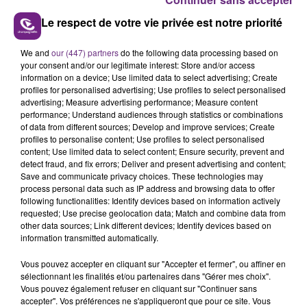
Le respect de votre vie privée est notre priorité
We and
our (447) partners
do the following data processing based on
your consent and/or our legitimate interest: Store and/or access
LA CENTRALE NUCLÉAIRE DE CHOOZ
information on a device; Use limited data to select advertising; Create
TOUJOURS À L'ARRÊT
profiles for personalised advertising; Use profiles to select personalised
advertising; Measure advertising performance; Measure content
Cela fait déjà une semaine que la centrale
performance; Understand audiences through statistics or combinations
nucléaire ardennaise est à l'arrêt. Une situation
of data from different sources; Develop and improve services; Create
profiles to personalise content; Use profiles to select personalised
justifiée par la sécheresse intense qui est toujours
TITRES DIFFUSÉS
content; Use limited data to select content; Ensure security, prevent and
présente.
detect fraud, and fix errors; Deliver and present advertising and content;
Save and communicate privacy choices. These technologies may
process personal data such as IP address and browsing data to offer
14h19
14h19
14h16
14h16
following functionalities: Identify devices based on information actively
requested; Use precise geolocation data; Match and combine data from
other data sources; Link different devices; Identify devices based on
information transmitted automatically.
Vous pouvez accepter en cliquant sur "Accepter et fermer", ou affiner en
sélectionnant les finalités et/ou partenaires dans "Gérer mes choix".
Vous pouvez également refuser en cliquant sur "Continuer sans
accepter". Vos préférences ne s'appliqueront que pour ce site. Vous