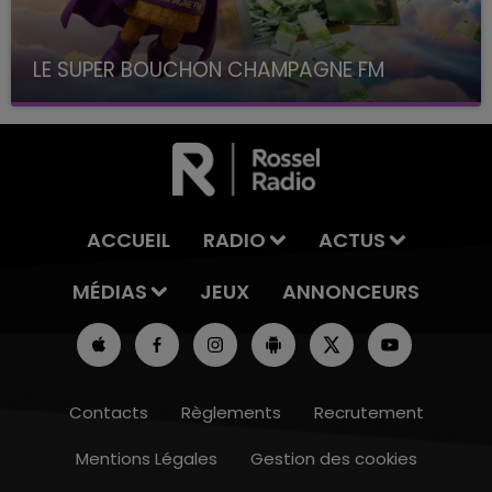
LE SUPER BOUCHON CHAMPAGNE FM
avec La Famille Champagne FM, à 8H10
ACCUEIL
RADIO
ACTUS
MÉDIAS
JEUX
ANNONCEURS
Contacts
Règlements
Recrutement
Mentions Légales
Gestion des cookies