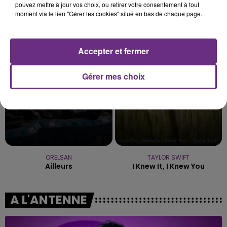
pouvez mettre à jour vos choix, ou retirer votre consentement à tout
moment via le lien "Gérer les cookies" situé en bas de chaque page.
FRERO DELAVEGA
TEDDY SWIMS
Ton Visage
Mr Know It All
Accepter et fermer
14h13
14h13
14h07
14h07
Gérer mes choix
ORELSAN
TAYLOR SWIFT
Ailleurs
I Knew It, I Knew You
A L'ANTENNE