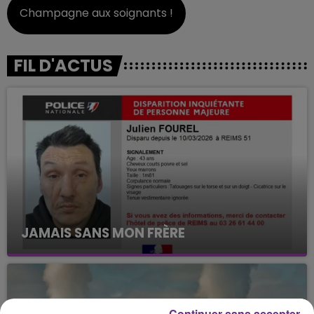
Champagne aux soignants !
FIL D'ACTUS
JAMAIS SANS MON FRÈRE
Julien Fourel n'a plus donné signé de vie depuis 5
mois. Sa sœur poursuit ses recherches pour le
retrouver.
Continuer sans accepter