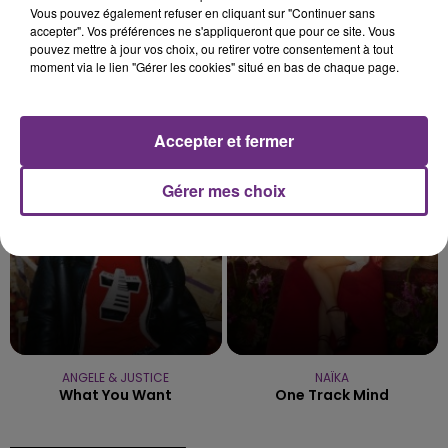
Vous pouvez également refuser en cliquant sur "Continuer sans
accepter". Vos préférences ne s'appliqueront que pour ce site. Vous
pouvez mettre à jour vos choix, ou retirer votre consentement à tout
moment via le lien "Gérer les cookies" situé en bas de chaque page.
TEDDY SWIMS
SAM SMITH
Mr Know It All
Stay With Me
Accepter et fermer
8h43
8h43
8h35
8h35
Gérer mes choix
ANGELE & JUSTICE
NAÏKA
What You Want
One Track Mind