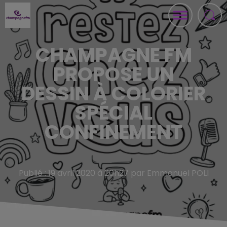
CHAMPAGNE FM
PROPOSE UN
DESSIN À COLORIER
SPÉCIAL
CONFINEMENT
Publié : 19 avril 2020 à 20h27 par Emmanuel POLI