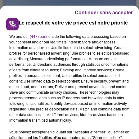
août dans la commune de Montgueux (Aube). Du
jamais vu !
Continuer sans accepter
Le respect de votre vie privée est notre priorité
We and
our (447) partners
do the following data processing based on
your consent and/or our legitimate interest: Store and/or access
information on a device; Use limited data to select advertising; Create
profiles for personalised advertising; Use profiles to select personalised
L'INSPECTION DU TRAVAIL RAPPELLE À
advertising; Measure advertising performance; Measure content
L'ORDRE SUR LES CONDITIONS DE...
performance; Understand audiences through statistics or combinations
Alors que les dates de début des vendange 2026
of data from different sources; Develop and improve services; Create
profiles to personalise content; Use profiles to select personalised
s'est avéré être plus précoce que prévu,
content; Use limited data to select content; Ensure security, prevent and
l'inspection du Travail en profite pour rappeler
detect fraud, and fix errors; Deliver and present advertising and content;
TITRES DIFFUSÉS
les conditions de...
Save and communicate privacy choices. These technologies may
process personal data such as IP address and browsing data to offer
following functionalities: Identify devices based on information actively
requested; Use precise geolocation data; Match and combine data from
8h51
8h51
8h47
8h47
other data sources; Link different devices; Identify devices based on
information transmitted automatically.
Vous pouvez accepter en cliquant sur "Accepter et fermer", ou affiner en
sélectionnant les finalités et/ou partenaires dans "Gérer mes choix".