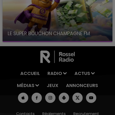
LE SUPER BOUCHON CHAMPAGNE FM
avec La Famille Champagne FM, à 8H10
ACCUEIL
RADIO
ACTUS
MÉDIAS
JEUX
ANNONCEURS
Contacts
Règlements
Recrutement