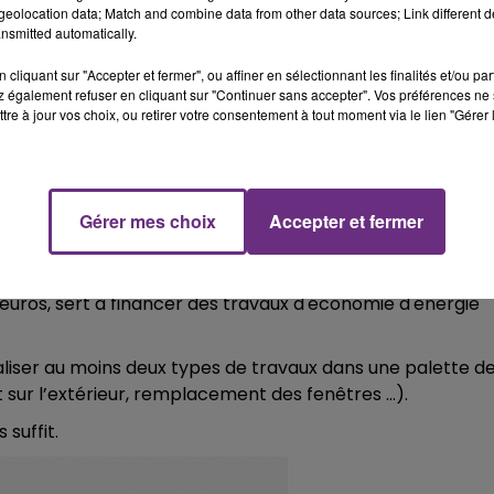
eolocation data; Match and combine data from other data sources; Link different de
nsmitted automatically.
cliquant sur "Accepter et fermer", ou affiner en sélectionnant les finalités et/ou pa
 également refuser en cliquant sur "Continuer sans accepter". Vos préférences ne 
tre à jour vos choix, ou retirer votre consentement à tout moment via le lien "Gérer 
Gérer mes choix
Accepter et fermer
euros, sert à financer des travaux d'économie d'énergie
 réaliser au moins deux types de travaux dans une palette d
nt sur l’extérieur, remplacement des fenêtres …).
 suffit.