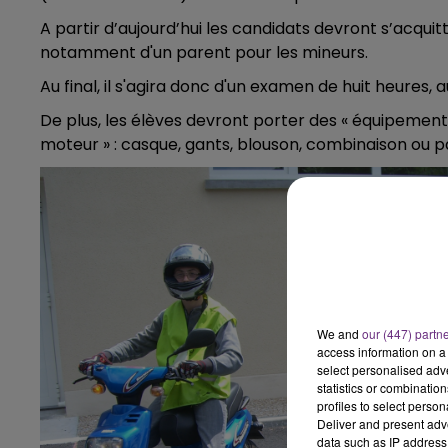
A partir d’aujourd’hui les candidats devront s’acq
notamment d'un parent pour les mineurs.
Au final, il s'agira donc d'un examen de huit heures, 
De plus, les élèves devront porter des « équipement
moteur » : casque, gants, blouson, combinaison ou 
We and
our (447) partn
access information on a 
select personalised ad
statistics or combinatio
profiles to select person
Deliver and present adv
data such as IP address 