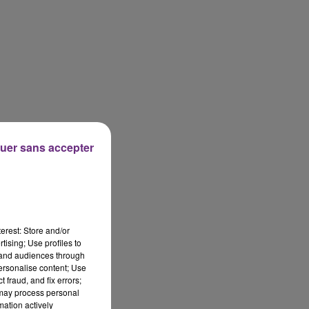
uer sans accepter
erest: Store and/or
tising; Use profiles to
tand audiences through
personalise content; Use
 fraud, and fix errors;
 may process personal
mation actively