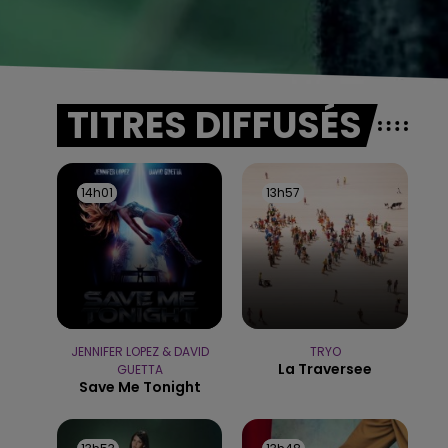
TITRES DIFFUSÉS
14h01
14h01
13h57
13h57
JENNIFER LOPEZ & DAVID
TRYO
La Traversee
GUETTA
Save Me Tonight