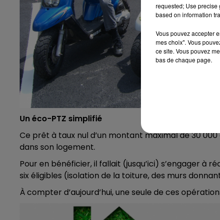
requested; Use precise g
based on information tra
Vous pouvez accepter en 
mes choix". Vous pouvez
ce site. Vous pouvez met
bas de chaque page.
Un éco-PTZ simplifié
Ce prêt à taux nul d’un montant maximal de 30 000 
dans son logement.
Pour en bénéficier, il fallait (jusqu’ici) s’engager à
six éligibles (isolation de la toiture, des murs donna
À compter d’aujourd’hui, une seule de ces opérations