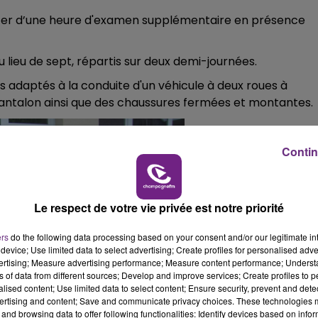
uitter d’une heure d'examen supplémentaire en présence
au lieu de sept, répartis sur deux demi-journées.
s adaptés à la conduite d'un véhicule à deux roues à
pantalon ainsi que des chaussures fermées et montantes.
Contin
Le respect de votre vie privée est notre priorité
ers
do the following data processing based on your consent and/or our legitimate int
device; Use limited data to select advertising; Create profiles for personalised adver
vertising; Measure advertising performance; Measure content performance; Unders
ns of data from different sources; Develop and improve services; Create profiles to 
alised content; Use limited data to select content; Ensure security, prevent and detect
ertising and content; Save and communicate privacy choices. These technologies
and browsing data to offer following functionalities: Identify devices based on infor