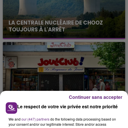
LA CENTRALE NUCLÉAIRE DE CHOOZ
TOUJOURS À L'ARRÊT
Cela fait déjà une semaine que la centrale
nucléaire ardennaise est à l'arrêt. Une situation
justifiée par la sécheresse intense qui est toujours
présente.
LE MAGASIN JOUÉCLUB DE REIMS FERME
Continuer sans accepter
SES PORTES
Le respect de votre vie privée est notre priorité
C'était l'une des institutions du centre-ville
rémois. Le magasin JouéClub est contraint de
We and
our (447) partners
do the following data processing based on
fermer ses portes.
your consent and/or our legitimate interest: Store and/or access
TITRES DIFFUSÉS