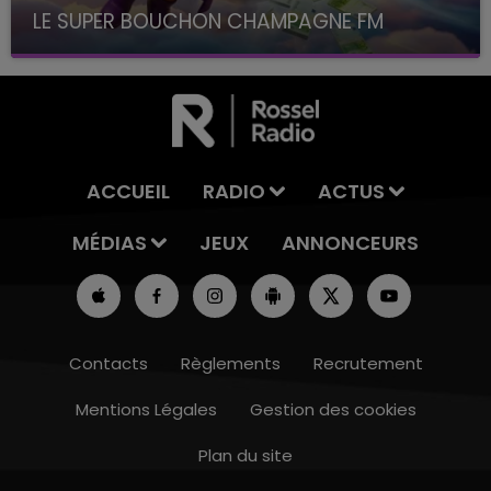
LE SUPER BOUCHON CHAMPAGNE FM
avec La Famille Champagne FM, à 8H10
ACCUEIL
RADIO
ACTUS
MÉDIAS
JEUX
ANNONCEURS
Contacts
Règlements
Recrutement
Mentions Légales
Gestion des cookies
5h00 - 6h00
LE BEST OF DE LA FAMILLE CHAMPAGNE
Plan du site
FM