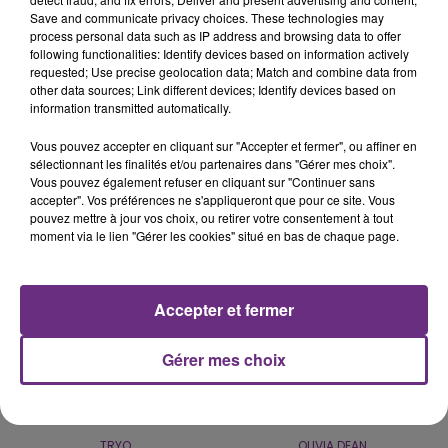
Save and communicate privacy choices. These technologies may
process personal data such as IP address and browsing data to offer
following functionalities: Identify devices based on information actively
UN FEU DE REMORQUE BLOQUE LA
requested; Use precise geolocation data; Match and combine data from
CIRCULATION DANS LES ARDENNES
other data sources; Link different devices; Identify devices based on
information transmitted automatically.
Un feu de remorque s'est déclaré ce mercredi en
fin de matinée sur l'A34.
Vous pouvez accepter en cliquant sur "Accepter et fermer", ou affiner en
sélectionnant les finalités et/ou partenaires dans "Gérer mes choix".
TITRES DIFFUSÉS
Vous pouvez également refuser en cliquant sur "Continuer sans
accepter". Vos préférences ne s'appliqueront que pour ce site. Vous
pouvez mettre à jour vos choix, ou retirer votre consentement à tout
moment via le lien "Gérer les cookies" situé en bas de chaque page.
15h29
15h29
15h26
15h26
Accepter et fermer
Gérer mes choix
TRYO
OLIVIA DEAN