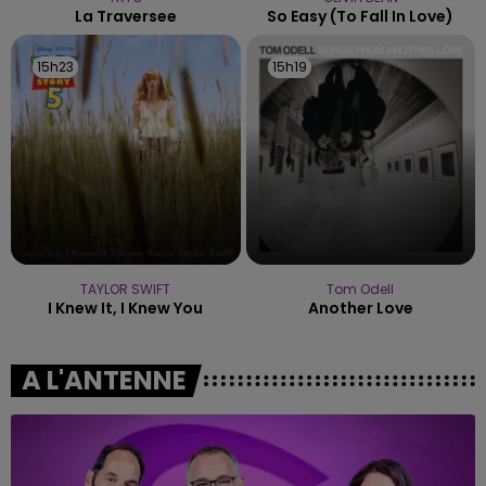
La Traversee
So Easy (to Fall In Love)
15h23
15h23
15h19
15h19
TAYLOR SWIFT
Tom Odell
I Knew It, I Knew You
Another Love
A L'ANTENNE