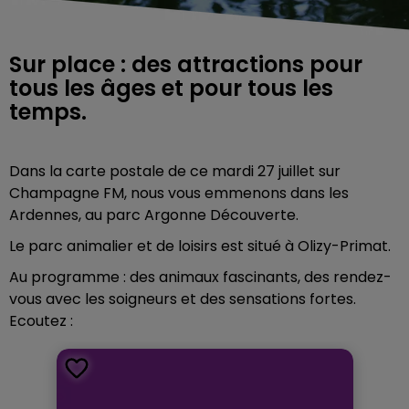
Sur place : des attrac­­­­­­­­­­­­­­­­­­­­­­­­­­­­­­­­­­­­­­­­­­­­­­­­­­­­­­­­­­­­­­­­­­­­­­­­­­­­­­­­­­­­­­­­­­­­­­­­­­­­­­­­­­­­­­­­­­­­­­­­­­­­­­­­­­­­­­­­­­­­­­­­­­­­­­­­­­­­­­­­­­tions pour
tous les âges et pour tous les
temps.
Dans la carte postale de ce mardi 27 juillet sur
Champagne FM, nous vous emmenons dans les
Ardennes, au parc Argonne Découverte.
Le parc animalier et de loisirs est situé à Olizy-Primat.
Au programme : des animaux fasci­­­­­­­­­­­­­­­­­­­­­­­­­­­­­­­­­­­­­­­­­­­­­­­­­­­­­­­­­­­­­­­­­­­­­­­­­­­­­­­­­­­­­­­­­­­­­­­­­­­­­­­­­­­­­­­­­­­­­­­­­­­­­­­­­­­­­­­­­­­­­­­­­­­­­­­­­­­­­­­­­­nants, des rendez-
vous avec les soigneurs et des sensa­­­­­­­­­­­­­­­­­­­­­­­­­­­­­­­­­­­­­­­­­­­­­­­­­­­­­­­­­­­­­­­­­­­­­­­­­­­­­­­­­­­­­­­­­­­­­­­­­­­­­­­­­­­­­­­­­­­­­­­­­­­­­­­­­­­­­­­­­­­­­­­­­­­­­­­­­­­­­­­­­­tions fortes.
Ecoutez :