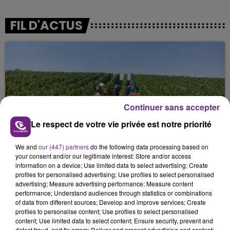
FIL D'ACTUS
Continuer sans accepter
Le respect de votre vie privée est notre priorité
L'INSPECTION DU TRAVAIL RAPPELLE À
L'ORDRE SUR LES CONDITIONS DE...
We and
our (447) partners
do the following data processing based on
your consent and/or our legitimate interest: Store and/or access
Alors que les dates de début des vendange 2026
information on a device; Use limited data to select advertising; Create
s'est avéré être plus précoce que prévu,
profiles for personalised advertising; Use profiles to select personalised
advertising; Measure advertising performance; Measure content
l'inspection du Travail en profite pour rappeler
performance; Understand audiences through statistics or combinations
les conditions de...
of data from different sources; Develop and improve services; Create
profiles to personalise content; Use profiles to select personalised
content; Use limited data to select content; Ensure security, prevent and
detect fraud, and fix errors; Deliver and present advertising and content;