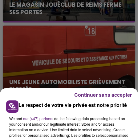
LE MAGASIN JOUÉCLUB DE REIMS FERME
SES PORTES
C'était l'une des institutions du centre-ville
rémois. Le magasin JouéClub est contraint de
fermer ses portes.
UNE JEUNE AUTOMOBILISTE GRIÈVEMENT
BLESSÉE
Continuer sans accepter
Une automobiliste s'est retrouvée piégée dans
son véhicule après une collision avec un poids
Le respect de votre vie privée est notre priorité
lourd. Très grièvement blessée, la jeune femme
TITRES DIFFUSÉS
de 20 ans a été...
We and
our (447) partners
do the following data processing based on
your consent and/or our legitimate interest: Store and/or access
information on a device; Use limited data to select advertising; Create
profiles for personalised advertising; Use profiles to select personalised
11h23
11h23
11h20
11h20