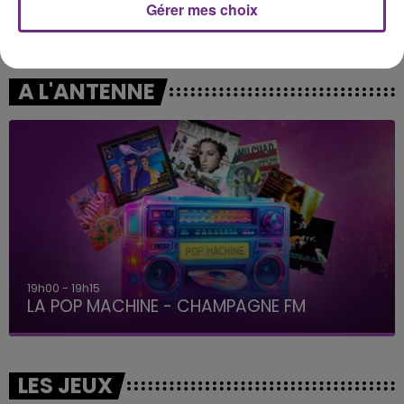
Gérer mes choix
NAÏKA
OFENBACH & STARSAILOR
One Track Mind
Four To The Floor
A L'ANTENNE
19h00 - 19h15
LA POP MACHINE - CHAMPAGNE FM
LES JEUX