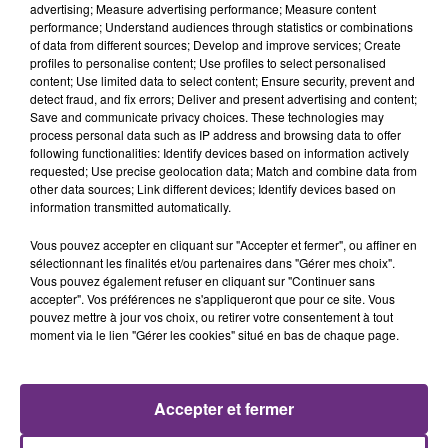
advertising; Measure advertising performance; Measure content
performance; Understand audiences through statistics or combinations
of data from different sources; Develop and improve services; Create
profiles to personalise content; Use profiles to select personalised
content; Use limited data to select content; Ensure security, prevent and
detect fraud, and fix errors; Deliver and present advertising and content;
Save and communicate privacy choices. These technologies may
process personal data such as IP address and browsing data to offer
following functionalities: Identify devices based on information actively
requested; Use precise geolocation data; Match and combine data from
other data sources; Link different devices; Identify devices based on
BEBE REXHA
OLIVIA DEAN
information transmitted automatically.
New Religion
So Easy (to Fall In Love)
Vous pouvez accepter en cliquant sur "Accepter et fermer", ou affiner en
11h17
11h17
11h08
11h08
sélectionnant les finalités et/ou partenaires dans "Gérer mes choix".
Vous pouvez également refuser en cliquant sur "Continuer sans
accepter". Vos préférences ne s'appliqueront que pour ce site. Vous
pouvez mettre à jour vos choix, ou retirer votre consentement à tout
moment via le lien "Gérer les cookies" situé en bas de chaque page.
Accepter et fermer