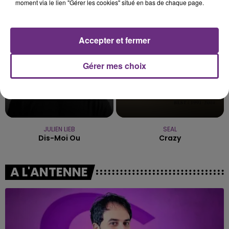
So Easy (to Fall In Love)
Comme Caroline
moment via le lien "Gérer les cookies" situé en bas de chaque page.
18h08
18h08
18h04
18h04
Accepter et fermer
Gérer mes choix
JULIEN LIEB
SEAL
Dis-Moi Ou
Crazy
A L'ANTENNE