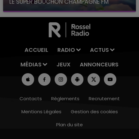
LE SUPER BOUCHON CHAMPAGNE FM
avec La Famille Champagne FM, à 8H10
ACCUEIL
RADIO
ACTUS
MÉDIAS
JEUX
ANNONCEURS
Contacts
Règlements
Recrutement
Mentions Légales
Gestion des cookies
Plan du site
16h00 - 20h00
LE WEEK-END CHAMPAGNE FM