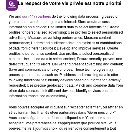
Le respect de votre vie privée est notre priorité
LE MAGASIN JOUÉCLUB DE REIMS FERME
We and
our (447) partners
do the following data processing based on
SES PORTES
your consent and/or our legitimate interest: Store and/or access
information on a device; Use limited data to select advertising; Create
C'était l'une des institutions du centre-ville
profiles for personalised advertising; Use profiles to select personalised
rémois. Le magasin JouéClub est contraint de
advertising; Measure advertising performance; Measure content
performance; Understand audiences through statistics or combinations
fermer ses portes.
TITRES DIFFUSÉS
of data from different sources; Develop and improve services; Create
profiles to personalise content; Use profiles to select personalised
content; Use limited data to select content; Ensure security, prevent and
detect fraud, and fix errors; Deliver and present advertising and content;
18h18
18h18
18h15
18h15
Save and communicate privacy choices. These technologies may
process personal data such as IP address and browsing data to offer
following functionalities: Identify devices based on information actively
requested; Use precise geolocation data; Match and combine data from
other data sources; Link different devices; Identify devices based on
information transmitted automatically.
Vous pouvez accepter en cliquant sur "Accepter et fermer", ou affiner en
sélectionnant les finalités et/ou partenaires dans "Gérer mes choix".
Vous pouvez également refuser en cliquant sur "Continuer sans
accepter". Vos préférences ne s'appliqueront que pour ce site. Vous
OLIVIA DEAN
ZAHO & MC SOLAAR
pouvez mettre à jour vos choix, ou retirer votre consentement à tout