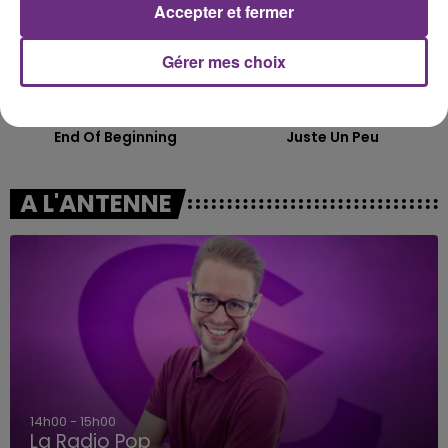
Accepter et fermer
Gérer mes choix
DJO
JUNGELI & EMMA
End Of Beginning
Juste Un Peu
A L'ANTENNE
14h00 - 15h00
La Radio Pop