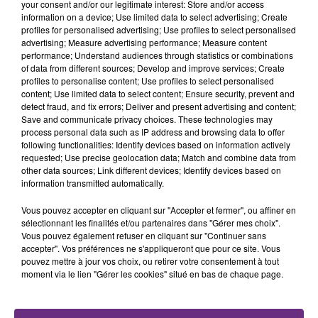
your consent and/or our legitimate interest: Store and/or access
l'inspection du Travail en profite pour rappeler
information on a device; Use limited data to select advertising; Create
TITRES DIFFUSÉS
les conditions de...
profiles for personalised advertising; Use profiles to select personalised
advertising; Measure advertising performance; Measure content
performance; Understand audiences through statistics or combinations
1h20
1h20
1h16
1h16
of data from different sources; Develop and improve services; Create
profiles to personalise content; Use profiles to select personalised
content; Use limited data to select content; Ensure security, prevent and
detect fraud, and fix errors; Deliver and present advertising and content;
Save and communicate privacy choices. These technologies may
process personal data such as IP address and browsing data to offer
following functionalities: Identify devices based on information actively
requested; Use precise geolocation data; Match and combine data from
other data sources; Link different devices; Identify devices based on
information transmitted automatically.
Vous pouvez accepter en cliquant sur "Accepter et fermer", ou affiner en
ORIA
AKON
sélectionnant les finalités et/ou partenaires dans "Gérer mes choix".
Soiree Mondaine
Lonely
Vous pouvez également refuser en cliquant sur "Continuer sans
accepter". Vos préférences ne s'appliqueront que pour ce site. Vous
1h14
1h14
1h11
1h11
pouvez mettre à jour vos choix, ou retirer votre consentement à tout
moment via le lien "Gérer les cookies" situé en bas de chaque page.