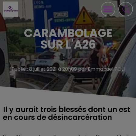
CARAMBOLAGE
SUR L'A26
Publié : 8 juillet 2021 à 20h09 par Emmanuel POLI
Il y aurait trois blessés dont un est
en cours de désincarcération