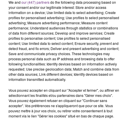
C'était l'une des institutions du centre-ville
We and
our (447) partners
do the following data processing based on
your consent and/or our legitimate interest: Store and/or access
rémois. Le magasin JouéClub est contraint de
information on a device; Use limited data to select advertising; Create
fermer ses portes.
profiles for personalised advertising; Use profiles to select personalised
TITRES DIFFUSÉS
advertising; Measure advertising performance; Measure content
performance; Understand audiences through statistics or combinations
of data from different sources; Develop and improve services; Create
profiles to personalise content; Use profiles to select personalised
6h16
6h16
6h13
6h13
content; Use limited data to select content; Ensure security, prevent and
detect fraud, and fix errors; Deliver and present advertising and content;
Save and communicate privacy choices. These technologies may
process personal data such as IP address and browsing data to offer
following functionalities: Identify devices based on information actively
requested; Use precise geolocation data; Match and combine data from
other data sources; Link different devices; Identify devices based on
information transmitted automatically.
Vous pouvez accepter en cliquant sur "Accepter et fermer", ou affiner en
sélectionnant les finalités et/ou partenaires dans "Gérer mes choix".
OLIVIA DEAN
CHRISTOPHE MAE
Vous pouvez également refuser en cliquant sur "Continuer sans
So Easy (to Fall In Love)
La Lune
accepter". Vos préférences ne s'appliqueront que pour ce site. Vous
pouvez mettre à jour vos choix, ou retirer votre consentement à tout
6h09
6h09
6h06
6h06
moment via le lien "Gérer les cookies" situé en bas de chaque page.