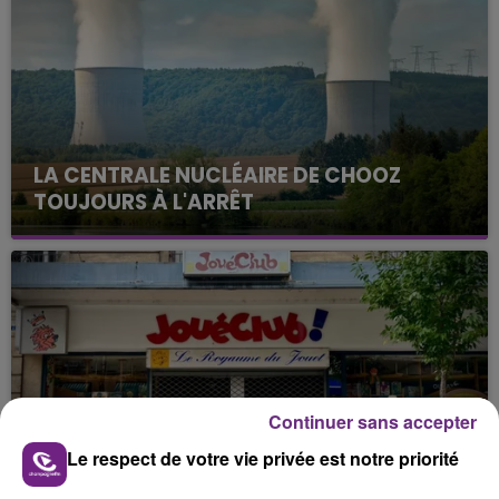
LA CENTRALE NUCLÉAIRE DE CHOOZ
TOUJOURS À L'ARRÊT
Cela fait déjà une semaine que la centrale
nucléaire ardennaise est à l'arrêt. Une situation
justifiée par la sécheresse intense qui est toujours
présente.
Continuer sans accepter
LE MAGASIN JOUÉCLUB DE REIMS FERME
Le respect de votre vie privée est notre priorité
SES PORTES