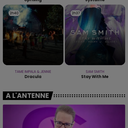
2h40
2h40
2h37
2h37
TAME IMPALA & JENNIE
SAM SMITH
Dracula
Stay With Me
A L'ANTENNE