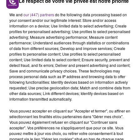
Le respect de votre vie privée est notre priorité
- Musée de la Reddition :
Horaires d’ouverture : de 10 h à 18 h.
We and
our (447) partners
do the following data processing based on
your consent and/or our legitimate interest: Store and/or access
- Musée du Fort de la Pompelle :
information on a device; Use limited data to select advertising; Create
profiles for personalised advertising; Use profiles to select personalised
Horaires d’ouverture : 10 h à 18 h.
advertising; Measure advertising performance; Measure content
performance; Understand audiences through statistics or combinations
- La médiathèque Jean Falala :
of data from different sources; Develop and improve services; Create
profiles to personalise content; Use profiles to select personalised
Horaires d'ouverture : de 14h30 à 18h
content; Use limited data to select content; Ensure security, prevent and
detect fraud, and fix errors; Deliver and present advertising and content;
Save and communicate privacy choices. These technologies may
process personal data such as IP address and browsing data to offer
following functionalities: Identify devices based on information actively
requested; Use precise geolocation data; Match and combine data from
other data sources; Link different devices; Identify devices based on
information transmitted automatically.
Vous pouvez accepter en cliquant sur "Accepter et fermer", ou affiner en
sélectionnant les finalités et/ou partenaires dans "Gérer mes choix".
Vous pouvez également refuser en cliquant sur "Continuer sans
accepter". Vos préférences ne s'appliqueront que pour ce site. Vous
pouvez mettre à jour vos choix, ou retirer votre consentement à tout
moment via le lien "Gérer les cookies" situé en bas de chaque page.