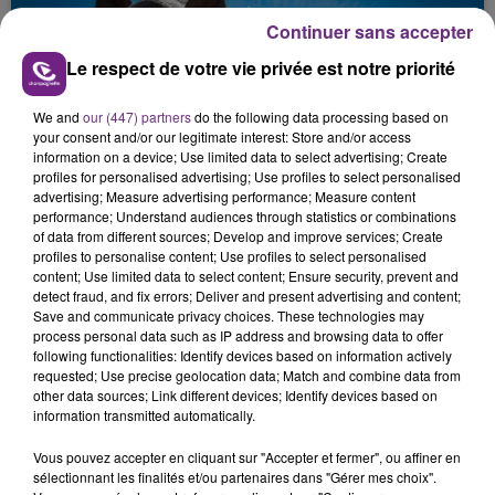
Continuer sans accepter
Le respect de votre vie privée est notre priorité
We and
our (447) partners
do the following data processing based on
your consent and/or our legitimate interest: Store and/or access
information on a device; Use limited data to select advertising; Create
VENEZ FÊTER CE WEEK-END
profiles for personalised advertising; Use profiles to select personalised
L'ANNIVERSAIRE DE WOINIC
advertising; Measure advertising performance; Measure content
performance; Understand audiences through statistics or combinations
Ce samedi 8 août sera un grand jour :
of data from different sources; Develop and improve services; Create
l'anniversaire du plus gros sanglier du monde.
profiles to personalise content; Use profiles to select personalised
content; Use limited data to select content; Ensure security, prevent and
Une fête est donc organisée et vous êtes tous
TITRES DIFFUSÉS
detect fraud, and fix errors; Deliver and present advertising and content;
conviés !
Save and communicate privacy choices. These technologies may
process personal data such as IP address and browsing data to offer
following functionalities: Identify devices based on information actively
8h13
8h13
8h10
8h10
requested; Use precise geolocation data; Match and combine data from
other data sources; Link different devices; Identify devices based on
information transmitted automatically.
Vous pouvez accepter en cliquant sur "Accepter et fermer", ou affiner en
sélectionnant les finalités et/ou partenaires dans "Gérer mes choix".