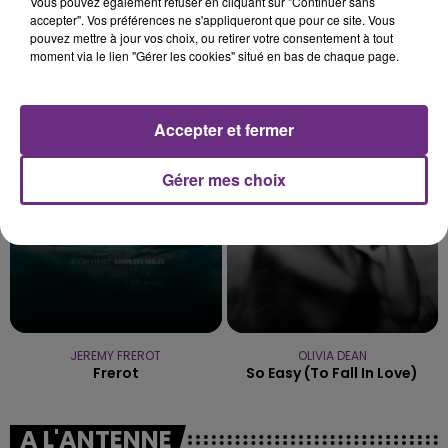
Vous pouvez également refuser en cliquant sur "Continuer sans
accepter". Vos préférences ne s'appliqueront que pour ce site. Vous
pouvez mettre à jour vos choix, ou retirer votre consentement à tout
moment via le lien "Gérer les cookies" situé en bas de chaque page.
TAYLOR SWIFT
MAROON 5
I Knew It, I Knew You
What Lovers Do
Accepter et fermer
8h05
8h05
7h58
7h58
Gérer mes choix
JEREMY FREROT
OLIVIA DEAN
Frerot
So Easy (to Fall In Love)
A L'ANTENNE