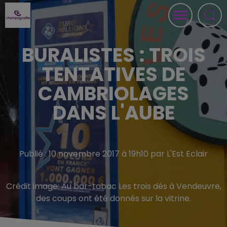
BURALISTES : TROIS
TENTATIVES DE
CAMBRIOLAGES
DANS L'AUBE
Publié : 10 novembre 2017 à 19h10 par L'Est Eclair
Crédit image:
Au bar-tabac Les trois dés à Vendeuvre,
des coups ont été donnés sur la vitrine.