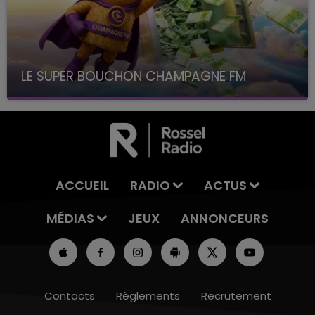
LE SUPER BOUCHON CHAMPAGNE FM
avec La Famille Champagne FM, à 8H10
ACCUEIL
RADIO
ACTUS
MÉDIAS
JEUX
ANNONCEURS
Contacts
Règlements
Recrutement