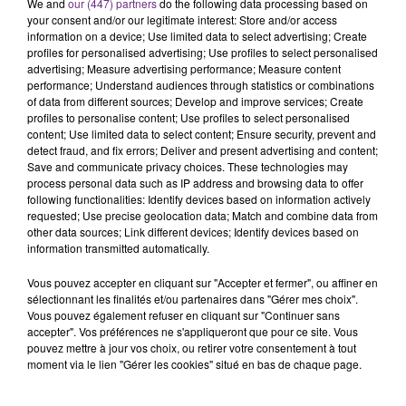
C'était l'une des institutions du centre-ville
We and
our (447) partners
do the following data processing based on
your consent and/or our legitimate interest: Store and/or access
rémois. Le magasin JouéClub est contraint de
information on a device; Use limited data to select advertising; Create
fermer ses portes.
TITRES DIFFUSÉS
profiles for personalised advertising; Use profiles to select personalised
advertising; Measure advertising performance; Measure content
performance; Understand audiences through statistics or combinations
of data from different sources; Develop and improve services; Create
5h30
5h30
5h26
5h26
profiles to personalise content; Use profiles to select personalised
content; Use limited data to select content; Ensure security, prevent and
detect fraud, and fix errors; Deliver and present advertising and content;
Save and communicate privacy choices. These technologies may
process personal data such as IP address and browsing data to offer
following functionalities: Identify devices based on information actively
requested; Use precise geolocation data; Match and combine data from
other data sources; Link different devices; Identify devices based on
information transmitted automatically.
Vous pouvez accepter en cliquant sur "Accepter et fermer", ou affiner en
sélectionnant les finalités et/ou partenaires dans "Gérer mes choix".
BRUNO MARS
AMIR
24k Magic
A L'imparfaite
Vous pouvez également refuser en cliquant sur "Continuer sans
accepter". Vos préférences ne s'appliqueront que pour ce site. Vous
pouvez mettre à jour vos choix, ou retirer votre consentement à tout
5h22
5h22
5h19
5h19
moment via le lien "Gérer les cookies" situé en bas de chaque page.