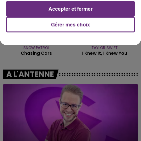
Accepter et fermer
Gérer mes choix
SNOW PATROL
TAYLOR SWIFT
Chasing Cars
I Knew It, I Knew You
A L'ANTENNE