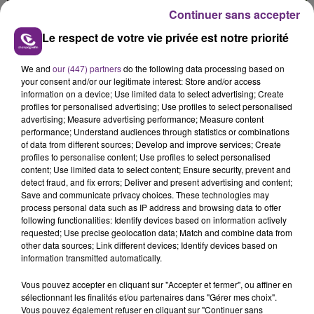
présente.
Continuer sans accepter
Le respect de votre vie privée est notre priorité
We and
our (447) partners
do the following data processing based on
your consent and/or our legitimate interest: Store and/or access
information on a device; Use limited data to select advertising; Create
LE MAGASIN JOUÉCLUB DE REIMS FERME
profiles for personalised advertising; Use profiles to select personalised
SES PORTES
advertising; Measure advertising performance; Measure content
C'était l'une des institutions du centre-ville
performance; Understand audiences through statistics or combinations
of data from different sources; Develop and improve services; Create
rémois. Le magasin JouéClub est contraint de
profiles to personalise content; Use profiles to select personalised
fermer ses portes.
content; Use limited data to select content; Ensure security, prevent and
TITRES DIFFUSÉS
detect fraud, and fix errors; Deliver and present advertising and content;
Save and communicate privacy choices. These technologies may
process personal data such as IP address and browsing data to offer
following functionalities: Identify devices based on information actively
4h47
4h47
4h44
4h44
requested; Use precise geolocation data; Match and combine data from
other data sources; Link different devices; Identify devices based on
information transmitted automatically.
Vous pouvez accepter en cliquant sur "Accepter et fermer", ou affiner en
sélectionnant les finalités et/ou partenaires dans "Gérer mes choix".
Vous pouvez également refuser en cliquant sur "Continuer sans