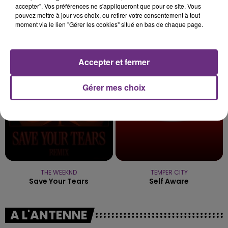
accepter". Vos préférences ne s'appliqueront que pour ce site. Vous
pouvez mettre à jour vos choix, ou retirer votre consentement à tout
moment via le lien "Gérer les cookies" situé en bas de chaque page.
BENSON BOONE
ANGELE & JUSTICE
The Time Of My Life
What You Want
Accepter et fermer
4h41
4h41
4h37
4h37
Gérer mes choix
THE WEEKND
TEMPER CITY
Save Your Tears
Self Aware
A L'ANTENNE