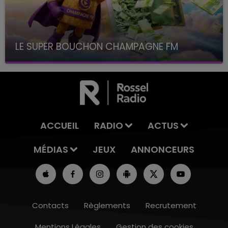
LE SUPER BOUCHON CHAMPAGNE FM
avec La Famille Champagne FM, à 8H10
ACCUEIL
RADIO
ACTUS
MÉDIAS
JEUX
ANNONCEURS
Contacts
Règlements
Recrutement
Mentions Légales
Gestion des cookies