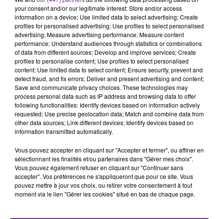
rémois. Le magasin JouéClub est contraint de
your consent and/or our legitimate interest: Store and/or access
fermer ses portes.
information on a device; Use limited data to select advertising; Create
TITRES DIFFUSÉS
profiles for personalised advertising; Use profiles to select personalised
advertising; Measure advertising performance; Measure content
performance; Understand audiences through statistics or combinations
of data from different sources; Develop and improve services; Create
19h28
19h28
19h25
19h25
profiles to personalise content; Use profiles to select personalised
content; Use limited data to select content; Ensure security, prevent and
detect fraud, and fix errors; Deliver and present advertising and content;
Save and communicate privacy choices. These technologies may
process personal data such as IP address and browsing data to offer
following functionalities: Identify devices based on information actively
requested; Use precise geolocation data; Match and combine data from
other data sources; Link different devices; Identify devices based on
information transmitted automatically.
Vous pouvez accepter en cliquant sur "Accepter et fermer", ou affiner en
BB BRUNES
ARIANA GRANDE
sélectionnant les finalités et/ou partenaires dans "Gérer mes choix".
Coups Et Blessures
Hate That I Made You Love
Vous pouvez également refuser en cliquant sur "Continuer sans
Me
accepter". Vos préférences ne s'appliqueront que pour ce site. Vous
pouvez mettre à jour vos choix, ou retirer votre consentement à tout
moment via le lien "Gérer les cookies" situé en bas de chaque page.
19h21
19h21
19h18
19h18