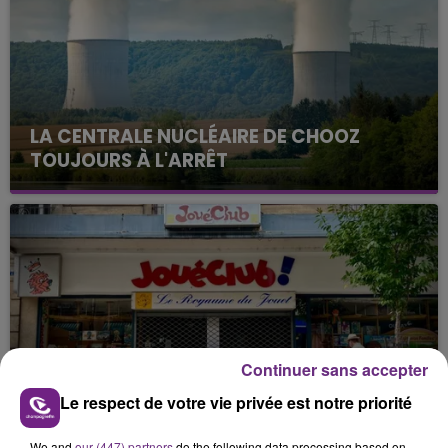
LA CENTRALE NUCLÉAIRE DE CHOOZ
TOUJOURS À L'ARRÊT
Cela fait déjà une semaine que la centrale
nucléaire ardennaise est à l'arrêt. Une situation
justifiée par la sécheresse intense qui est toujours
présente.
Continuer sans accepter
LE MAGASIN JOUÉCLUB DE REIMS FERME
Le respect de votre vie privée est notre priorité
SES PORTES
C'était l'une des institutions du centre-ville
We and
our (447) partners
do the following data processing based on