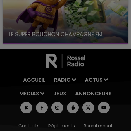
LE SUPER BOUCHON CHAMPAGNE FM
avec La Famille Champagne FM, à 8H10
ACCUEIL
RADIO
ACTUS
MÉDIAS
JEUX
ANNONCEURS
Contacts
Règlements
Recrutement