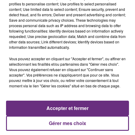
justifiée par la sécheresse intense qui est toujours
profiles to personalise content; Use profiles to select personalised
content; Use limited data to select content; Ensure security, prevent and
présente.
detect fraud, and fix errors; Deliver and present advertising and content;
Save and communicate privacy choices. These technologies may
process personal data such as IP address and browsing data to offer
following functionalities: Identify devices based on information actively
requested; Use precise geolocation data; Match and combine data from
other data sources; Link different devices; Identify devices based on
information transmitted automatically.
LE MAGASIN JOUÉCLUB DE REIMS FERME
SES PORTES
Vous pouvez accepter en cliquant sur "Accepter et fermer", ou affiner en
C'était l'une des institutions du centre-ville
sélectionnant les finalités et/ou partenaires dans "Gérer mes choix".
Vous pouvez également refuser en cliquant sur "Continuer sans
rémois. Le magasin JouéClub est contraint de
accepter". Vos préférences ne s'appliqueront que pour ce site. Vous
fermer ses portes.
pouvez mettre à jour vos choix, ou retirer votre consentement à tout
TITRES DIFFUSÉS
moment via le lien "Gérer les cookies" situé en bas de chaque page.
15h07
15h07
15h04
15h04
Accepter et fermer
Gérer mes choix