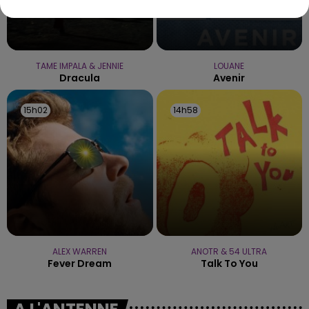
TAME IMPALA & JENNIE
LOUANE
Dracula
Avenir
15h02
15h02
14h58
14h58
ALEX WARREN
ANOTR & 54 ULTRA
Fever Dream
Talk To You