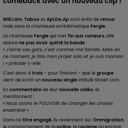
comeback avec un nouveau clip !
Will.I.Am
,
Taboo
et
Apl.De.Ap
sont enfin de
retour
mais sans la chanteuse emblématique
Fergie
.
La chanteuse
Fergie
qui met
fin aux rumeurs
, elle
assure
ne pas avoir quitté la bande
:
«
J'aime ces gars, c'est comme ma famille. Mais en
ce moment, je fais mon projet solo et je suis maman
!
» précise-t-elle.
C'est donc à
trois
- pour l'instant - que le
groupe
vient de sortir un
nouveau single
intitulé
Street Livin
.
En
commentaire
de leur
nouvelle vidéo
, ils
mentionnent :
«
Nous avons le POUVOIR de changer les choses
ensemble
»
Dans ce
titre
engagé
, ils reviennent sur l'
immigration
,
le comportement de la
police
, le
racisme
ou encore