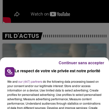
FIL D'ACTUS
Continuer sans accepter
Le respect de votre vie privée est notre priorité
We and
our (447) partners
do the following data processing based on
your consent and/or our legitimate interest: Store and/or access
LA CENTRALE NUCLÉAIRE DE CHOOZ
information on a device; Use limited data to select advertising; Create
TOUJOURS À L'ARRÊT
profiles for personalised advertising; Use profiles to select personalised
advertising; Measure advertising performance; Measure content
Cela fait déjà une semaine que la centrale
performance; Understand audiences through statistics or combinations
nucléaire ardennaise est à l'arrêt. Une situation
of data from different sources; Develop and improve services; Create