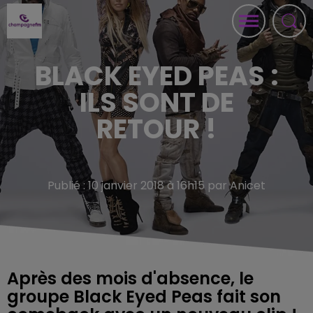
BLACK EYED PEAS :
ILS SONT DE
RETOUR !
Publié : 10 janvier 2018 à 16h15 par Anicet
Après des mois d'absence, le
groupe Black Eyed Peas fait son