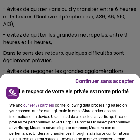
- évitez de quitter Paris ou d’y transiter entre 6 heures
et 15 heures (Boulevard périphérique, A86, A6, A10,
A13),
- évitez de quitter les grandes métropoles, entre 9
heures et 14 heures,
Dans le sens des retours, quelques difficultés sont
également prévues.
- évitez de regagner les grandes agglomérations
entre 16 heures et 20 heures et pour l’île-de-France
Continuer sans accepter
entre 14 heures et 20 heures
Le respect de votre vie privée est notre priorité
We and
our (447) partners
do the following data processing based on
Dimanche 16 Juillet
your consent and/or our legitimate interest: Store and/or access
information on a device; Use limited data to select advertising; Create
Dans le sens des retours, des difficultés de circulation
profiles for personalised advertising; Use profiles to select personalised
sont attendus plus particulièrement dans la région
advertising; Measure advertising performance; Measure content
Auvergne-Rhône-Alpes.
performance; Understand audiences through statistics or combinations
of data from different sources; Develop and improve services; Create