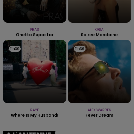
PRAS
ORIA
Ghetto Supastar
Soiree Mondaine
11h39
11h39
11h36
11h36
RAYE
ALEX WARREN
Where Is My Husband!
Fever Dream