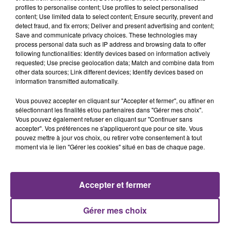
Conseils
profiles to personalise content; Use profiles to select personalised
content; Use limited data to select content; Ensure security, prevent and
- évitez de regagner les grandes agglomérations
detect fraud, and fix errors; Deliver and present advertising and content;
entre 16 heures et 20 heures et pour l’Ile-de-France
Save and communicate privacy choices. These technologies may
process personal data such as IP address and browsing data to offer
entre 16 heures et 21 heures.
following functionalities: Identify devices based on information actively
requested; Use precise geolocation data; Match and combine data from
other data sources; Link different devices; Identify devices based on
FIL D'ACTUS
information transmitted automatically.
Vous pouvez accepter en cliquant sur "Accepter et fermer", ou affiner en
sélectionnant les finalités et/ou partenaires dans "Gérer mes choix".
Vous pouvez également refuser en cliquant sur "Continuer sans
accepter". Vos préférences ne s'appliqueront que pour ce site. Vous
pouvez mettre à jour vos choix, ou retirer votre consentement à tout
moment via le lien "Gérer les cookies" situé en bas de chaque page.
Accepter et fermer
LA CENTRALE NUCLÉAIRE DE CHOOZ
TOUJOURS À L'ARRÊT
Gérer mes choix
Cela fait déjà une semaine que la centrale
nucléaire ardennaise est à l'arrêt. Une situation