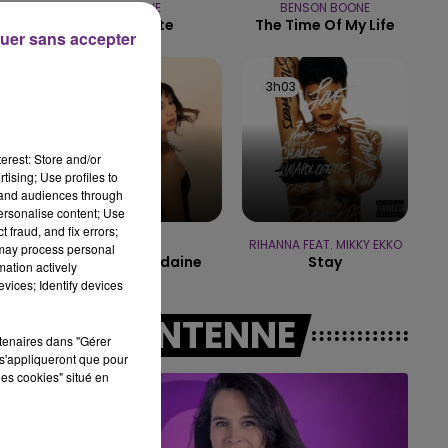
MARINE
BENSON BOONE
16h00 - 20h00
Ma Faute
The Time Of My Life
LE WEEK-END CHAMPAGNE FM
uer sans accepter
e
3h07
3h07
3h03
3h03
dé
erest: Store and/or
tising; Use profiles to
tand audiences through
personalise content; Use
 fraud, and fix errors;
ORIA
RIHANNA FEAT. MIKKY EKKO
 may process personal
Soiree Mondaine
Stay
mation actively
vices; Identify devices
A L'ANTENNE
rtenaires dans "Gérer
s'appliqueront que pour
les cookies" situé en