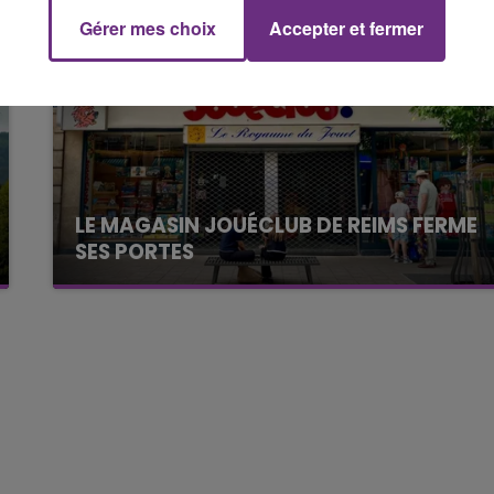
Gérer mes choix
Accepter et fermer
16h00 - 20h00
FM
Le Week-end Champagne FM
LE MAGASIN JOUÉCLUB DE REIMS FERME
SES PORTES
C'était l'une des institutions du centre-ville
rémois. Le magasin JouéClub est contraint de
fermer ses portes.