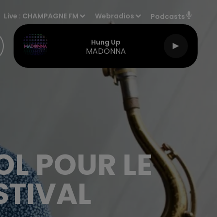
Live :
CHAMPAGNE FM
Webradios
Podcasts
Hung Up
MADONNA
OL POUR LE
STIVAL