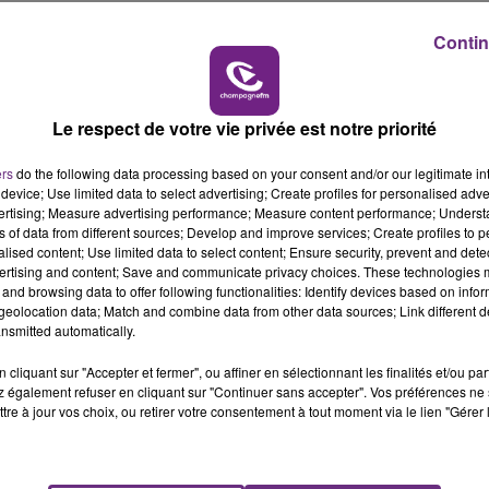
11h00 - 16h00
LE WEEK-END CHAMPAGNE FM
Contin
is à l’honneur. Ils seront 38 musiciens pour cette nouvell
 des projecteurs.
Le respect de votre vie privée est notre priorité
 tout convivial et rassembleur, les organisateurs ont déci
ers
do the following data processing based on your consent and/or our legitimate int
provient tout droit de Vrigny, à quelques kilomètres de
device; Use limited data to select advertising; Create profiles for personalised adver
vertising; Measure advertising performance; Measure content performance; Unders
ns of data from different sources; Develop and improve services; Create profiles to 
alised content; Use limited data to select content; Ensure security, prevent and detect
ertising and content; Save and communicate privacy choices. These technologies
and browsing data to offer following functionalities: Identify devices based on infor
eolocation data; Match and combine data from other data sources; Link different de
à la Cartonnerie, au Frac, au Cellier, au musée Saint-
nsmitted automatically.
la et Croix Rouge, à la Comédie et à la Maison des
cliquant sur "Accepter et fermer", ou affiner en sélectionnant les finalités et/ou pa
 également refuser en cliquant sur "Continuer sans accepter". Vos préférences ne 
fr
tre à jour vos choix, ou retirer votre consentement à tout moment via le lien "Gérer 