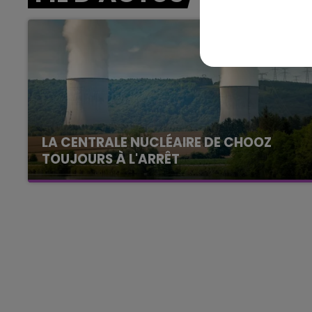
11h00 - 16h00
Le week-end Champagne 
LA CENTRALE NUCLÉAIRE DE CHOOZ
TOUJOURS À L'ARRÊT
Cela fait déjà une semaine que la centrale
nucléaire ardennaise est à l'arrêt. Une situation
justifiée par la sécheresse intense qui est
toujours présente.