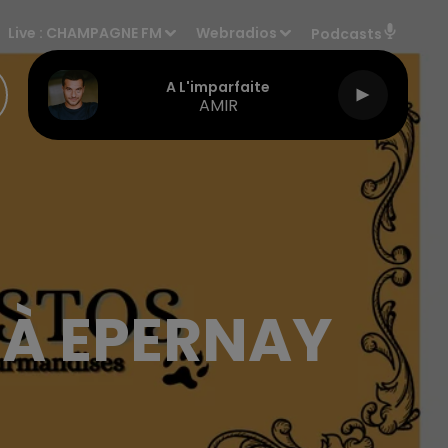
Live :
CHAMPAGNE FM
Webradios
Podcasts
A L'imparfaite
AMIR
 À EPERNAY