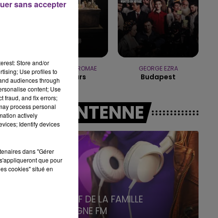
uer sans accepter
19h15 - 20h00
LA RADIO POP
erest: Store and/or
TOVE LO & STROMAE
GEORGE EZRA
tising; Use profiles to
Des Fleurs
Budapest
tand audiences through
personalise content; Use
 fraud, and fix errors;
A L'ANTENNE
 may process personal
mation actively
vices; Identify devices
rtenaires dans "Gérer
s'appliqueront que pour
les cookies" situé en
6h00 - 10h00
La Famille