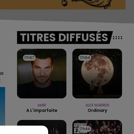
TITRES DIFFUSÉS
17h57
17h57
17h54
17h54
us
:
AMIR
ALEX WARREN
A L'imparfaite
Ordinary
17h46
17h46
17h44
17h44