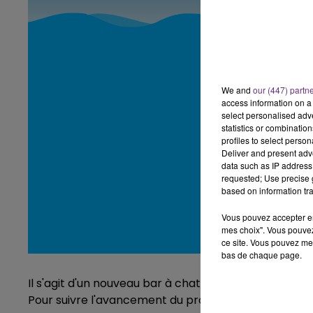
15h00 - 19h00
LE CLUB CHAMPAGNE FM
We and
our (447) partn
access information on a 
select personalised ad
statistics or combinatio
profiles to select person
Deliver and present adv
data such as IP address 
requested; Use precise g
based on information tra
Vous pouvez accepter en 
mes choix". Vous pouvez
ce site. Vous pouvez met
bas de chaque page.
Il s'agit d'un nouveau bar à chats dans la Marne apr
19h15 - 20h00
Pour suivre l'avancement du projet, n'hésitez pas à s
HAMPAGNE FM
LA RADIO POP