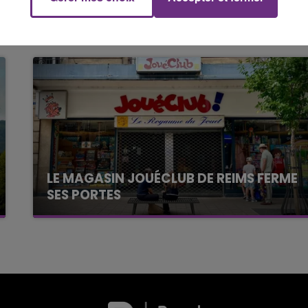
LE MAGASIN JOUÉCLUB DE REIMS FERME
SES PORTES
C'était l'une des institutions du centre-ville
rémois. Le magasin JouéClub est contraint de
fermer ses portes.