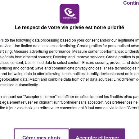
Contin
19h00 - 19h15
LA POP MACHINE - CHAMPAGNE FM
Le respect de votre vie privée est notre priorité
ers
do the following data processing based on your consent and/or our legitimate int
device; Use limited data to select advertising; Create profiles for personalised adver
vertising; Measure advertising performance; Measure content performance; Unders
ns of data from different sources; Develop and improve services; Create profiles to 
alised content; Use limited data to select content; Ensure security, prevent and detect
ertising and content; Save and communicate privacy choices. These technologies
and browsing data to offer following functionalities: Identify devices based on infor
eolocation data; Match and combine data from other data sources; Link different de
nsmitted automatically.
cliquant sur "Accepter et fermer", ou affiner en sélectionnant les finalités et/ou pa
 également refuser en cliquant sur "Continuer sans accepter". Vos préférences ne 
tre à jour vos choix, ou retirer votre consentement à tout moment via le lien "Gérer 
5h00 - 6h00
ès le Ronron Café à Reims.
LE BEST OF DE LA FAMILLE
uivre la
page Facebook
du Café des Aristos.
CHAMPAGNE FM
Gérer mes choix
Accepter et fermer