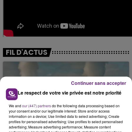
FIL D'ACTUS
Continuer sans accepter
Le respect de votre vie privée est notre priorité
We and
our (447) partners
do the following data processing based on
your consent and/or our legitimate interest: Store and/or access
LA CENTRALE NUCLÉAIRE DE CHOOZ
information on a device; Use limited data to select advertising; Create
TOUJOURS À L'ARRÊT
profiles for personalised advertising; Use profiles to select personalised
advertising; Measure advertising performance; Measure content
Cela fait déjà une semaine que la centrale