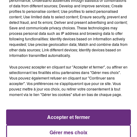
performance; Understand audiences through statistics or combinations
nucléaire ardennaise est à l'arrêt. Une situation
of data from different sources; Develop and improve services; Create
profiles to personalise content; Use profiles to select personalised
justifiée par la sécheresse intense qui est toujours
content; Use limited data to select content; Ensure security, prevent and
présente.
detect fraud, and fix errors; Deliver and present advertising and content;
Save and communicate privacy choices. These technologies may
process personal data such as IP address and browsing data to offer
following functionalities: Identify devices based on information actively
requested; Use precise geolocation data; Match and combine data from
other data sources; Link different devices; Identify devices based on
information transmitted automatically.
LE MAGASIN JOUÉCLUB DE REIMS FERME
SES PORTES
Vous pouvez accepter en cliquant sur "Accepter et fermer", ou affiner en
sélectionnant les finalités et/ou partenaires dans "Gérer mes choix".
C'était l'une des institutions du centre-ville
Vous pouvez également refuser en cliquant sur "Continuer sans
rémois. Le magasin JouéClub est contraint de
accepter". Vos préférences ne s'appliqueront que pour ce site. Vous
fermer ses portes.
pouvez mettre à jour vos choix, ou retirer votre consentement à tout
TITRES DIFFUSÉS
moment via le lien "Gérer les cookies" situé en bas de chaque page.
10h30
10h30
10h27
10h27
Accepter et fermer
Gérer mes choix