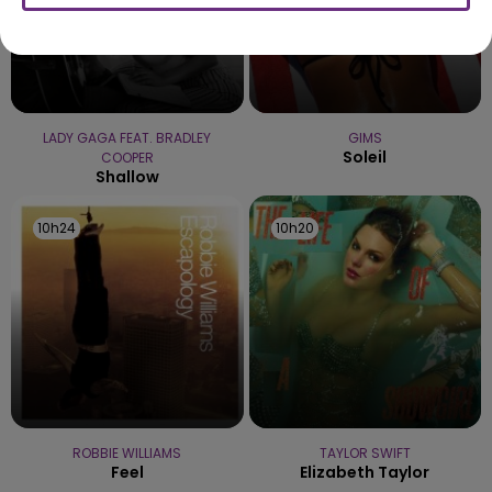
LADY GAGA FEAT. BRADLEY
GIMS
Soleil
COOPER
Shallow
10h24
10h24
10h20
10h20
ROBBIE WILLIAMS
TAYLOR SWIFT
Feel
Elizabeth Taylor