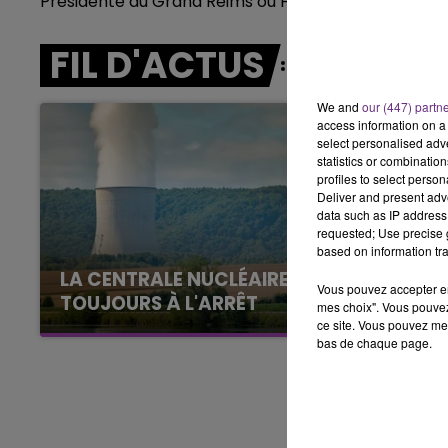
Présidente du Grand Reims ou François Baroin, séna
LE BEST OF DE LA FAMILLE
CHAMPAGNE FM
FIL D'ACTUS
We and
our (447) partn
access information on a 
select personalised ad
statistics or combinatio
profiles to select person
Deliver and present adv
data such as IP address 
requested; Use precise g
based on information tra
LA CENTRALE NUCLÉAIRE DE CHOOZ
Vous pouvez accepter en 
TOUJOURS À L'ARRÊT
mes choix". Vous pouvez
ce site. Vous pouvez met
Cela fait déjà une semaine que la centrale
bas de chaque page.
nucléaire ardennaise est à l'arrêt. Une situation
justifiée par la sécheresse intense qui est
toujours présente.
LE
6h00 - 10h00
La Famille