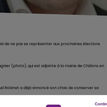
si de ne pas se représenter aux prochaines élections
nier (photo), qui est adjointe à la mairie de Châlons en
aud Robinet a déjà annoncé son choix de conserver sa
 comme Catherine Vautrin, députée de la Marne et
Contin