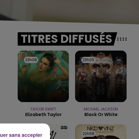
TITRES DIFFUSÉS
23h08
23h08
23h05
23h05
TAYLOR SWIFT
MICHAEL JACKSON
Elizabeth Taylor
Black Or White
23h01
23h01
22h58
22h58
uer sans accepter