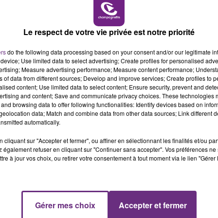
teur-maire de Troyes.
6h00 - 10h00
LA FAMILLE
Le respect de votre vie privée est notre priorité
ers
do the following data processing based on your consent and/or our legitimate int
device; Use limited data to select advertising; Create profiles for personalised adver
vertising; Measure advertising performance; Measure content performance; Unders
ns of data from different sources; Develop and improve services; Create profiles to 
alised content; Use limited data to select content; Ensure security, prevent and detect
ertising and content; Save and communicate privacy choices. These technologies
and browsing data to offer following functionalities: Identify devices based on infor
eolocation data; Match and combine data from other data sources; Link different de
nsmitted automatically.
LE MAGASIN JOUÉCLUB DE REIMS FERME
cliquant sur "Accepter et fermer", ou affiner en sélectionnant les finalités et/ou pa
SES PORTES
 également refuser en cliquant sur "Continuer sans accepter". Vos préférences ne 
tre à jour vos choix, ou retirer votre consentement à tout moment via le lien "Gérer 
C'était l'une des institutions du centre-ville
rémois. Le magasin JouéClub est contraint de
fermer ses portes.
10h00 - 14h00
Gérer mes choix
Accepter et fermer
LE TICKET DE CAISSE