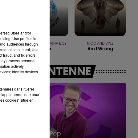
10h00 - 14h00
LE TICKET DE CAISSE
erest: Store and/or
tising; Use profiles to
SHAKIRA FEAT. BURNA BOY
NICO AND VINZ
tand audiences through
Dai Dai
Am I Wrong
personalise content; Use
 fraud, and fix errors;
 may process personal
mation actively
A L'ANTENNE
vices; Identify devices
rtenaires dans "Gérer
s'appliqueront que pour
les cookies" situé en
14h00 - 15h00
La Radio Pop