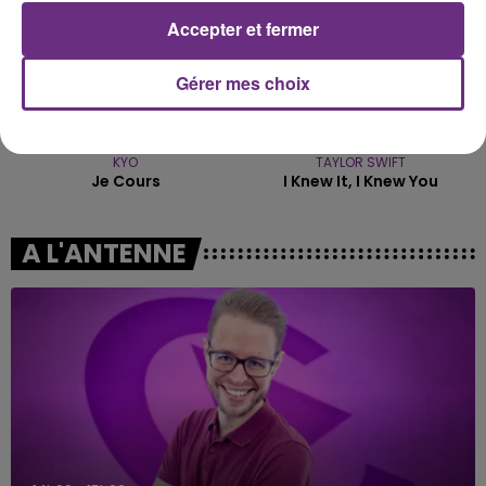
Accepter et fermer
Gérer mes choix
KYO
TAYLOR SWIFT
Je Cours
I Knew It, I Knew You
A L'ANTENNE