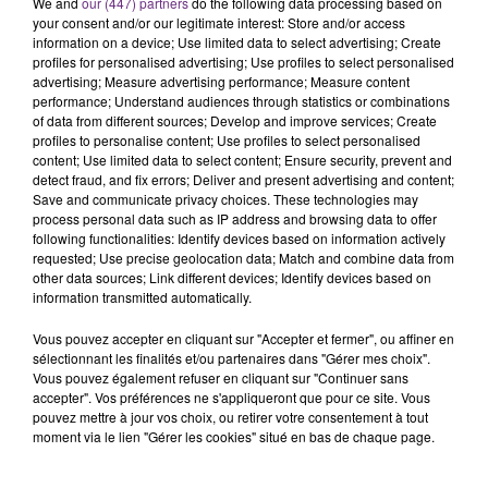
We and
our (447) partners
do the following data processing based on
s'est avéré être plus précoce que prévu,
your consent and/or our legitimate interest: Store and/or access
information on a device; Use limited data to select advertising; Create
l'inspection du Travail en profite pour rappeler
TITRES DIFFUSÉS
profiles for personalised advertising; Use profiles to select personalised
les conditions de...
advertising; Measure advertising performance; Measure content
performance; Understand audiences through statistics or combinations
of data from different sources; Develop and improve services; Create
21h30
21h30
21h26
21h26
profiles to personalise content; Use profiles to select personalised
content; Use limited data to select content; Ensure security, prevent and
detect fraud, and fix errors; Deliver and present advertising and content;
Save and communicate privacy choices. These technologies may
process personal data such as IP address and browsing data to offer
following functionalities: Identify devices based on information actively
requested; Use precise geolocation data; Match and combine data from
other data sources; Link different devices; Identify devices based on
information transmitted automatically.
Vous pouvez accepter en cliquant sur "Accepter et fermer", ou affiner en
sélectionnant les finalités et/ou partenaires dans "Gérer mes choix".
M POKORA
BENSON BOONE
Les Planetes
The Time Of My Life
Vous pouvez également refuser en cliquant sur "Continuer sans
accepter". Vos préférences ne s'appliqueront que pour ce site. Vous
pouvez mettre à jour vos choix, ou retirer votre consentement à tout
21h23
21h23
21h20
21h20
moment via le lien "Gérer les cookies" situé en bas de chaque page.