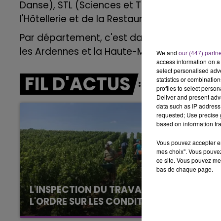
Danse), STL (Sciences et Technologies de L
LLE
l'Hôtellerie et de la Restauration), qui ne c
6h00 - 10h00
LA FAMILLE
Par département, c'est dans l'Aube que l'on 
les Ardennes et la Haute-Marne.
We and
our (447) partn
access information on a 
select personalised ad
FIL D'ACTUS
statistics or combinatio
profiles to select person
Deliver and present adv
data such as IP address 
requested; Use precise g
based on information tra
Vous pouvez accepter en 
mes choix". Vous pouvez
ce site. Vous pouvez met
bas de chaque page.
L'INSPECTION DU TRAVAIL RAPPELLE À
L'ORDRE SUR LES CONDITIONS DE...
10h00 - 14h00
LE TICKET DE CAISSE
Alors que les dates de début des vendange