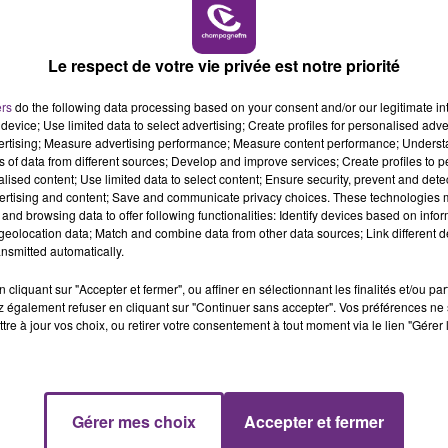
aboratoire) et STHR (Sciences et Technologies 
omptait qu'un seul candidat.
10h00 - 14h00
LE TICKET DE CAISSE
Le respect de votre vie privée est notre priorité
retrouve les meilleurs résultats, devant la Marne
ers
do the following data processing based on your consent and/or our legitimate int
device; Use limited data to select advertising; Create profiles for personalised adver
vertising; Measure advertising performance; Measure content performance; Unders
ns of data from different sources; Develop and improve services; Create profiles to 
alised content; Use limited data to select content; Ensure security, prevent and detect
ertising and content; Save and communicate privacy choices. These technologies
and browsing data to offer following functionalities: Identify devices based on infor
eolocation data; Match and combine data from other data sources; Link different de
nsmitted automatically.
cliquant sur "Accepter et fermer", ou affiner en sélectionnant les finalités et/ou pa
 également refuser en cliquant sur "Continuer sans accepter". Vos préférences ne 
tre à jour vos choix, ou retirer votre consentement à tout moment via le lien "Gérer 
UN FEU DE REMORQUE BLOQUE LA
CIRCULATION DANS LES ARDENNES
14h00 - 15h00
Gérer mes choix
Accepter et fermer
La Radio Pop
Un feu de remorque s'est déclaré ce mercredi