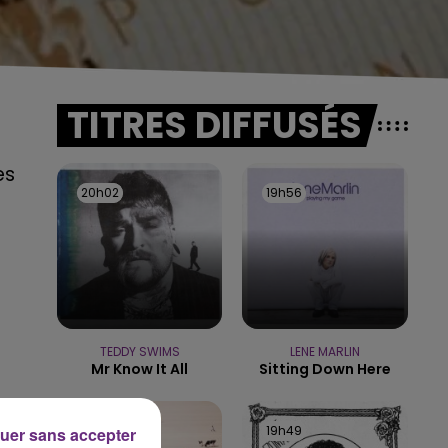
TITRES DIFFUSÉS
es
20h02
20h02
19h56
19h56
TEDDY SWIMS
LENE MARLIN
Mr Know It All
Sitting Down Here
19h53
19h53
19h49
19h49
uer sans accepter