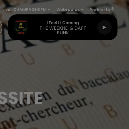
Live :
CHAMPAGNE FM
Webradios
Podcasts
I Feel It Coming
THE WEEKND & DAFT
PUNK
SSITE