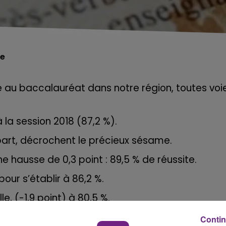
se
te au baccalauréat dans notre région, t
outes voi
 la session 2018 (87,2 %).
départ, décrochent le précieux sésame.
ne hausse de 0,3 point : 89,5 % de réussite.
our s’établir à 86,2 %.
e, (-1,9 point) à 80,5 %.
00 %, TMD (Techniques de la Musique et de la
Contin