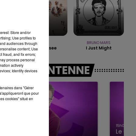
de
14h00 - 15h00
LA RADIO POP
,
erest: Store and/or
tising; Use profiles to
TRYO
BRUNO MARS
tand audiences through
La Traversee
I Just Might
personalise content; Use
 fraud, and fix errors;
 may process personal
mation actively
A L'ANTENNE
vices; Identify devices
rtenaires dans "Gérer
s'appliqueront que pour
les cookies" situé en
15h00 - 19h00
Le Club Champagne FM