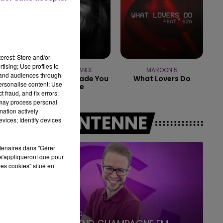
16h00 - 20h00
LE WEEK-END CHAMPAGNE FM
erest: Store and/or
tising; Use profiles to
ARIANA GRANDE
MAROON 5
tand audiences through
Hate That I Made You
What Lovers Do
personalise content; Use
Love Me
 fraud, and fix errors;
 may process personal
mation actively
A L'ANTENNE
vices; Identify devices
rtenaires dans "Gérer
s'appliqueront que pour
les cookies" situé en
7h00 - 12h00