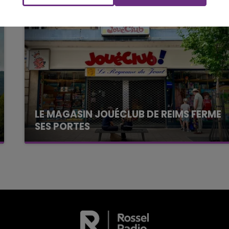
M
LE WEEK-END CHAMPAGNE FM
LE MAGASIN JOUÉCLUB DE REIMS FERME
SES PORTES
C'était l'une des institutions du centre-ville
rémois. Le magasin JouéClub est contraint de
fermer ses portes.