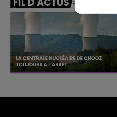
FIL D'ACTUS
GNE FM
LE WEEK-END CHAMPAGNE F
LA CENTRALE NUCLÉAIRE DE CHOOZ
TOUJOURS À L'ARRÊT
Cela fait déjà une semaine que la centrale
nucléaire ardennaise est à l'arrêt. Une situation
justifiée par la sécheresse intense qui est
toujours présente.