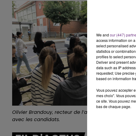
16h00 - 20h00
 FM
LE WEEK-END CHAMPAGNE F
We and
our (447) partn
access information on a 
select personalised ad
statistics or combinatio
profiles to select person
Deliver and present adv
data such as IP address 
requested; Use precise g
based on information tra
Vous pouvez accepter en 
mes choix". Vous pouvez
ce site. Vous pouvez met
bas de chaque page.
Olivier
Brandouy
, recteur de l’académie de Reims,
avec les candidats.
7h00 - 12h00