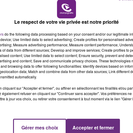
7h00 - 12h00
M
LE WEEK-END CHAMPAGNE FM
Le respect de votre vie privée est notre priorité
ers
do the following data processing based on your consent and/or our legitimate int
device; Use limited data to select advertising; Create profiles for personalised adver
vertising; Measure advertising performance; Measure content performance; Unders
ns of data from different sources; Develop and improve services; Create profiles to 
alised content; Use limited data to select content; Ensure security, prevent and detect
ertising and content; Save and communicate privacy choices. These technologies
and browsing data to offer following functionalities: Identify devices based on infor
eolocation data; Match and combine data from other data sources; Link different de
nsmitted automatically.
cliquant sur "Accepter et fermer", ou affiner en sélectionnant les finalités et/ou pa
 également refuser en cliquant sur "Continuer sans accepter". Vos préférences ne 
tre à jour vos choix, ou retirer votre consentement à tout moment via le lien "Gérer 
 s'est rendu au lycée Hugues Libergier pour échanger
Gérer mes choix
Accepter et fermer
16h00 - 20h00