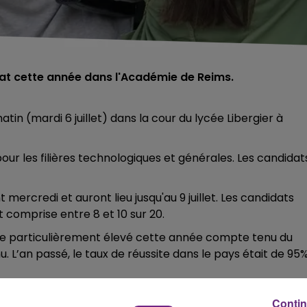
éat cette année dans l'Académie de Reims.
tin (mardi 6 juillet) dans la cour du lycée Libergier à
ur les filières technologiques et générales. Les candidat
ercredi et auront lieu jusqu'au 9 juillet. Les candidats
comprise entre 8 et 10 sur 20.
ore particulièrement élevé cette année compte tenu du
. L’an passé, le taux de réussite dans le pays était de 95%
Contin