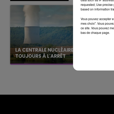
GNE FM
LE WEEK-END CHAMPAGNE F
requested; Use precise g
7h00 - 12h00
based on information tra
LE WEEK-END CHAMPAGNE FM
Vous pouvez accepter en 
mes choix". Vous pouvez
ce site. Vous pouvez met
bas de chaque page.
LA CENTRALE NUCLÉAIRE DE CHOOZ
TOUJOURS À L'ARRÊT
Cela fait déjà une semaine que la centrale
nucléaire ardennaise est à l'arrêt. Une situation
justifiée par la sécheresse intense qui est
toujours présente.