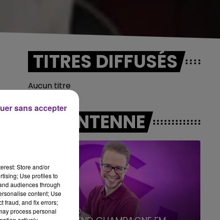
TITRES DIFFUSÉS
Aucun titre
uer sans accepter
A L'ANTENNE
erest: Store and/or
tising; Use profiles to
tand audiences through
personalise content; Use
 fraud, and fix errors;
16h00 - 20h00
 may process personal
mation actively