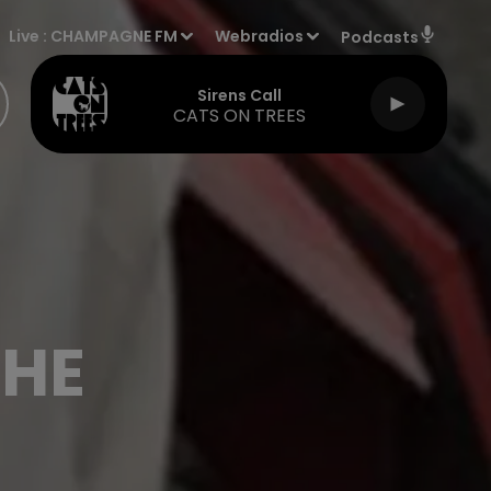
Live :
CHAMPAGNE FM
Webradios
Podcasts
Sirens Call
CATS ON TREES
CHE