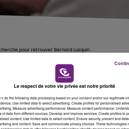
cherche pour retrouver Bernard Lusquin.
ecteur d’Athis ce dimanche 23 mai dans la matinée.
Contin
a des yeux marron, des cheveux courts grisonnants.
 combinaison verte.
Le respect de votre vie privée est notre priorité
e béquille.
ers
do the following data processing based on your consent and/or our legitimate int
ui pourraient aider les enquêteurs, contactez la
device; Use limited data to select advertising; Create profiles for personalised adver
vertising; Measure advertising performance; Measure content performance; Unders
ns of data from different sources; Develop and improve services; Create profiles to 
alised content; Use limited data to select content; Ensure security, prevent and detect
7h00 - 12h00
ertising and content; Save and communicate privacy choices. These technologies
and browsing data to offer following functionalities: Identify devices based on infor