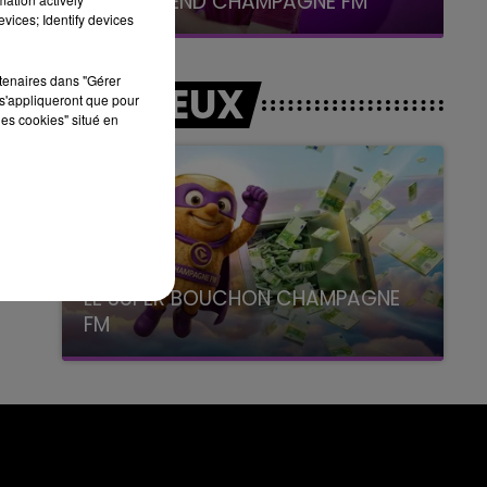
LE WEEK-END CHAMPAGNE FM
vices; Identify devices
7h00 - 12h00
LE WEEK-END CHAMPAGNE FM
rtenaires dans "Gérer
LES JEUX
s'appliqueront que pour
les cookies" situé en
LE SUPER BOUCHON CHAMPAGNE
FM
avec La Famille Champagne FM, à 8H10