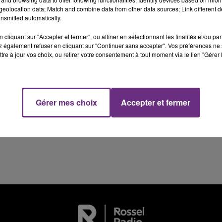
M
LE WEEK-END CHAMPAGNE FM
eolocation data; Match and combine data from other data sources; Link different de
16h00 - 20h00
nsmitted automatically.
LE WEEK-END CHAMPAGNE FM
cliquant sur "Accepter et fermer", ou affiner en sélectionnant les finalités et/ou pa
 également refuser en cliquant sur "Continuer sans accepter". Vos préférences ne 
tre à jour vos choix, ou retirer votre consentement à tout moment via le lien "Gérer 
LE MAGASIN JOUÉCLUB DE REIMS FERME
Gérer mes choix
Accepter et fermer
SES PORTES
C'était l'une des institutions du centre-ville
rémois. Le magasin JouéClub est contraint de
fermer ses portes.