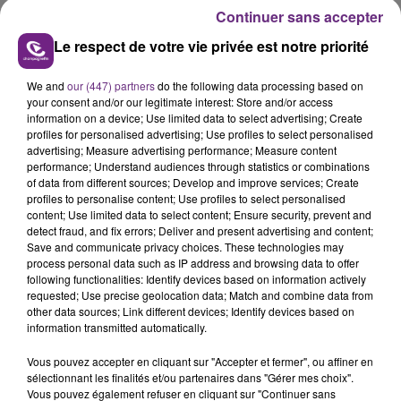
Si vous rencontrez des personnes en difficulté à
Continuer sans accepter
l'extérieur, vous devez composer le numéro d'appel
Le respect de votre vie privée est notre priorité
d'urgence sociale, le «115», appel gratuit et anonyme.
We and
our (447) partners
do the following data processing based on
FIL D'ACTUS
your consent and/or our legitimate interest: Store and/or access
information on a device; Use limited data to select advertising; Create
profiles for personalised advertising; Use profiles to select personalised
advertising; Measure advertising performance; Measure content
performance; Understand audiences through statistics or combinations
of data from different sources; Develop and improve services; Create
profiles to personalise content; Use profiles to select personalised
content; Use limited data to select content; Ensure security, prevent and
detect fraud, and fix errors; Deliver and present advertising and content;
Save and communicate privacy choices. These technologies may
process personal data such as IP address and browsing data to offer
following functionalities: Identify devices based on information actively
SI TOUT LE MONDE FAIT ÇA, MOI L'ANNÉE
requested; Use precise geolocation data; Match and combine data from
other data sources; Link different devices; Identify devices based on
PROCHAINE JE VENDANGE EN...
information transmitted automatically.
La vendange en Champagne a débuté ce jeudi 6
août dans la commune de Montgueux (Aube). Du
Vous pouvez accepter en cliquant sur "Accepter et fermer", ou affiner en
sélectionnant les finalités et/ou partenaires dans "Gérer mes choix".
jamais vu !
Vous pouvez également refuser en cliquant sur "Continuer sans