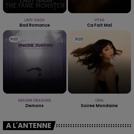
LADY GAGA
VITAA
Bad Romance
Ca Fait Mal
1h23
1h23
1h20
1h20
IMAGINE DRAGONS
ORIA
Demons
Soiree Mondaine
A L'ANTENNE