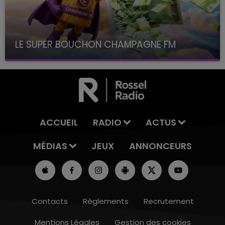
LE SUPER BOUCHON CHAMPAGNE FM
avec La Famille Champagne FM, à 8H10
ACCUEIL
RADIO
ACTUS
MÉDIAS
JEUX
ANNONCEURS
Contacts
Règlements
Recrutement
Mentions Légales
Gestion des cookies