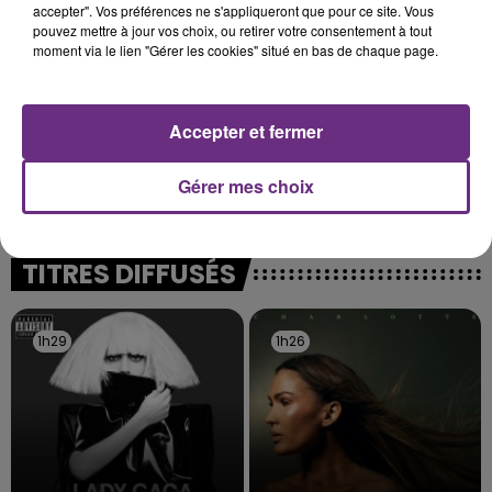
accepter". Vos préférences ne s'appliqueront que pour ce site. Vous
pouvez mettre à jour vos choix, ou retirer votre consentement à tout
moment via le lien "Gérer les cookies" situé en bas de chaque page.
Accepter et fermer
L'INSPECTION DU TRAVAIL RAPPELLE À
L'ORDRE SUR LES CONDITIONS DE...
Gérer mes choix
Alors que les dates de début des vendange 2026
s'est avéré être plus précoce que prévu,
l'inspection du Travail en profite pour rappeler
TITRES DIFFUSÉS
les conditions de...
1h29
1h29
1h26
1h26