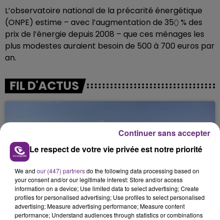
L’observatoire national de la précarité énergétique
(ONPE) estime – avec l’augmentation de 35⬯ % des
prix de l’énergie depuis 2008 – que ces ménages les
plus modestes auraient besoin de 500 à 700 euros par
an.
FIL D'ACTUS
Continuer sans accepter
Le respect de votre vie privée est notre priorité
We and
our (447) partners
do the following data processing based on
your consent and/or our legitimate interest: Store and/or access
information on a device; Use limited data to select advertising; Create
L'INSPECTION DU TRAVAIL RAPPELLE À
profiles for personalised advertising; Use profiles to select personalised
L'ORDRE SUR LES CONDITIONS DE...
advertising; Measure advertising performance; Measure content
Alors que les dates de début des vendange 2026
performance; Understand audiences through statistics or combinations