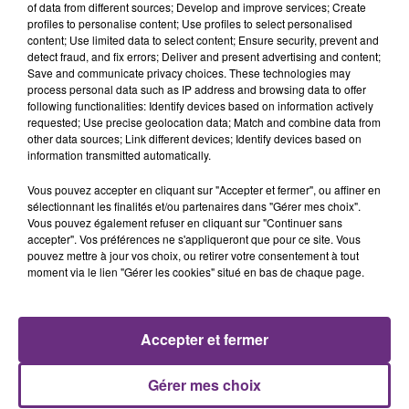
of data from different sources; Develop and improve services; Create
s'est avéré être plus précoce que prévu,
profiles to personalise content; Use profiles to select personalised
l'inspection du Travail en profite pour rappeler
content; Use limited data to select content; Ensure security, prevent and
les conditions de...
detect fraud, and fix errors; Deliver and present advertising and content;
Save and communicate privacy choices. These technologies may
process personal data such as IP address and browsing data to offer
following functionalities: Identify devices based on information actively
requested; Use precise geolocation data; Match and combine data from
other data sources; Link different devices; Identify devices based on
information transmitted automatically.
UN FEU DE REMORQUE BLOQUE LA
Vous pouvez accepter en cliquant sur "Accepter et fermer", ou affiner en
CIRCULATION DANS LES ARDENNES
sélectionnant les finalités et/ou partenaires dans "Gérer mes choix".
Un feu de remorque s'est déclaré ce mercredi en
Vous pouvez également refuser en cliquant sur "Continuer sans
accepter". Vos préférences ne s'appliqueront que pour ce site. Vous
fin de matinée sur l'A34.
pouvez mettre à jour vos choix, ou retirer votre consentement à tout
TITRES DIFFUSÉS
moment via le lien "Gérer les cookies" situé en bas de chaque page.
16h30
16h30
16h27
16h27
Accepter et fermer
Gérer mes choix