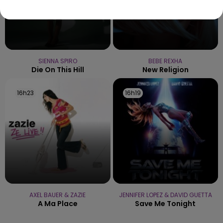
SIENNA SPIRO
BEBE REXHA
Die On This Hill
New Religion
16h23
16h23
16h19
16h19
AXEL BAUER & ZAZIE
JENNIFER LOPEZ & DAVID GUETTA
A Ma Place
Save Me Tonight