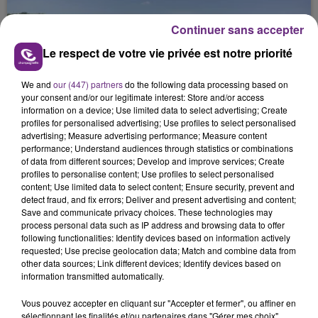
Continuer sans accepter
Le respect de votre vie privée est notre priorité
We and
our (447) partners
do the following data processing based on
your consent and/or our legitimate interest: Store and/or access
L'INSPECTION DU TRAVAIL RAPPELLE À
information on a device; Use limited data to select advertising; Create
L'ORDRE SUR LES CONDITIONS DE...
profiles for personalised advertising; Use profiles to select personalised
advertising; Measure advertising performance; Measure content
Alors que les dates de début des vendange 2026
performance; Understand audiences through statistics or combinations
s'est avéré être plus précoce que prévu,
of data from different sources; Develop and improve services; Create
l'inspection du Travail en profite pour rappeler
profiles to personalise content; Use profiles to select personalised
TITRES DIFFUSÉS
content; Use limited data to select content; Ensure security, prevent and
les conditions de...
detect fraud, and fix errors; Deliver and present advertising and content;
Save and communicate privacy choices. These technologies may
process personal data such as IP address and browsing data to offer
6h57
6h57
6h55
6h55
following functionalities: Identify devices based on information actively
requested; Use precise geolocation data; Match and combine data from
other data sources; Link different devices; Identify devices based on
information transmitted automatically.
Vous pouvez accepter en cliquant sur "Accepter et fermer", ou affiner en
sélectionnant les finalités et/ou partenaires dans "Gérer mes choix".