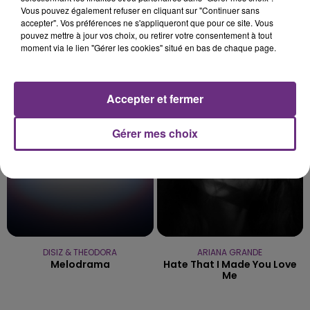
Vous pouvez également refuser en cliquant sur "Continuer sans
accepter". Vos préférences ne s'appliqueront que pour ce site. Vous
pouvez mettre à jour vos choix, ou retirer votre consentement à tout
moment via le lien "Gérer les cookies" situé en bas de chaque page.
HOZIER
DJ GOJA & JASON DERULO &
Take Me To Church
MELODY
Mi Chico
Accepter et fermer
6h52
6h52
6h46
6h46
Gérer mes choix
DISIZ & THEODORA
ARIANA GRANDE
Melodrama
Hate That I Made You Love
Me