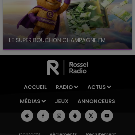
LE SUPER BOUCHON CHAMPAGNE FM
avec La Famille Champagne FM, à 8H10
ACCUEIL
RADIO
ACTUS
MÉDIAS
JEUX
ANNONCEURS
Contacts
Règlements
Recrutement