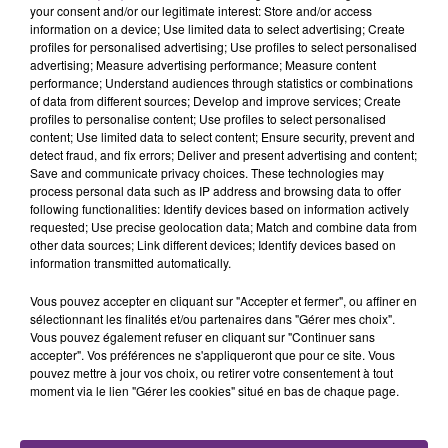
your consent and/or our legitimate interest: Store and/or access
information on a device; Use limited data to select advertising; Create
profiles for personalised advertising; Use profiles to select personalised
advertising; Measure advertising performance; Measure content
performance; Understand audiences through statistics or combinations
of data from different sources; Develop and improve services; Create
profiles to personalise content; Use profiles to select personalised
LA CENTRALE NUCLÉAIRE DE CHOOZ
content; Use limited data to select content; Ensure security, prevent and
TOUJOURS À L'ARRÊT
detect fraud, and fix errors; Deliver and present advertising and content;
Save and communicate privacy choices. These technologies may
Cela fait déjà une semaine que la centrale
process personal data such as IP address and browsing data to offer
nucléaire ardennaise est à l'arrêt. Une situation
following functionalities: Identify devices based on information actively
justifiée par la sécheresse intense qui est toujours
requested; Use precise geolocation data; Match and combine data from
other data sources; Link different devices; Identify devices based on
présente.
information transmitted automatically.
Vous pouvez accepter en cliquant sur "Accepter et fermer", ou affiner en
sélectionnant les finalités et/ou partenaires dans "Gérer mes choix".
Vous pouvez également refuser en cliquant sur "Continuer sans
accepter". Vos préférences ne s'appliqueront que pour ce site. Vous
pouvez mettre à jour vos choix, ou retirer votre consentement à tout
LE MAGASIN JOUÉCLUB DE REIMS FERME
moment via le lien "Gérer les cookies" situé en bas de chaque page.
SES PORTES
C'était l'une des institutions du centre-ville