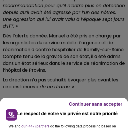
recommandation pour qu’il n’entre plus en détention
depuis qu’il avait été agressé par l’un des nôtres.
Une agression qui lui avait valu à l’époque sept jours
d’ITT. »
Dès l’alerte donnée, Manuel a été pris en charge par
les urgentistes du service mobile d’urgence et de
réanimation d centre hospitalier de Romilly-sur-Seine.
Compte tenu de la gravité de son état, il a été admis
dans un état sérieux dans le service de réanimation de
l’hôpital de Provins.
La direction n’a pas souhaité évoquer plus avant les
circonstances
« de ce drame. »
FIL D'ACTUS
Continuer sans accepter
Le respect de votre vie privée est notre priorité
We and
our (447) partners
do the following data processing based on