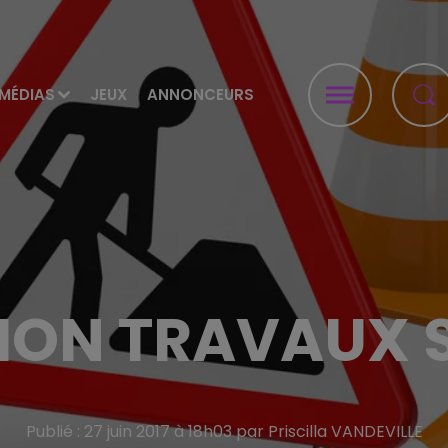
MÉDIAS
JEUX
ANNONCEURS
ION TRAVAUX S
Publié : 27 juin 2017 à 18h03 par Priscilla VANDEVILLE