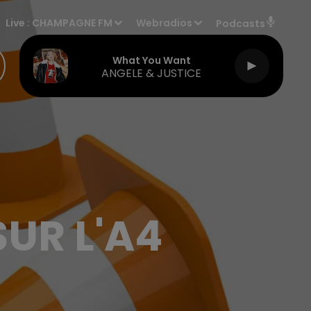
Live :
CHAMPAGNE FM
Webradios
Podcasts
What You Want
ANGELE & JUSTICE
UR L'A4