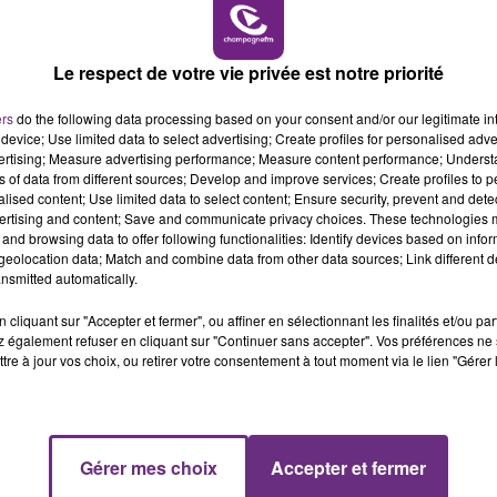
14h00 - 15h00
LA RADIO POP
Le respect de votre vie privée est notre priorité
ers
do the following data processing based on your consent and/or our legitimate int
device; Use limited data to select advertising; Create profiles for personalised adver
LE MAGASIN JOUÉCLUB DE REIMS FERME
vertising; Measure advertising performance; Measure content performance; Unders
ns of data from different sources; Develop and improve services; Create profiles to 
SES PORTES
alised content; Use limited data to select content; Ensure security, prevent and detect
C'était l'une des institutions du centre-ville
ertising and content; Save and communicate privacy choices. These technologies
and browsing data to offer following functionalities: Identify devices based on infor
rémois. Le magasin JouéClub est contraint de
eolocation data; Match and combine data from other data sources; Link different de
fermer ses portes.
nsmitted automatically.
cliquant sur "Accepter et fermer", ou affiner en sélectionnant les finalités et/ou pa
 également refuser en cliquant sur "Continuer sans accepter". Vos préférences ne 
tre à jour vos choix, ou retirer votre consentement à tout moment via le lien "Gérer 
15h00 - 19h00
Gérer mes choix
Accepter et fermer
Le Club Champagne FM