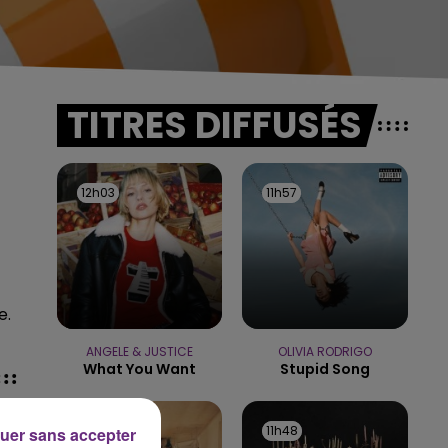
TITRES DIFFUSÉS
12h03
12h03
11h57
11h57
e.
ANGELE & JUSTICE
OLIVIA RODRIGO
What You Want
Stupid Song
11h55
11h55
11h48
11h48
uer sans accepter