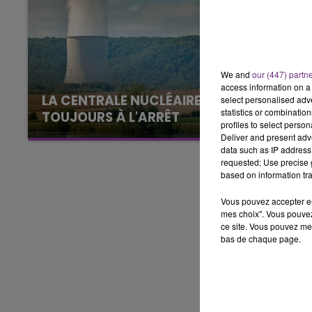
10h00 - 14h00
LE TICKET DE CAISSE
We and
our (447) partn
access information on a 
LA CENTRALE NUCLÉAIRE DE CHOOZ
select personalised ad
statistics or combinatio
TOUJOURS À L'ARRÊT
profiles to select person
Cela fait déjà une semaine que la centrale
Deliver and present adv
data such as IP address 
nucléaire ardennaise est à l'arrêt. Une situation
requested; Use precise g
justifiée par la sécheresse intense qui est
based on information tra
toujours présente.
Vous pouvez accepter en 
mes choix". Vous pouvez
ce site. Vous pouvez met
bas de chaque page.
14h00 - 15h00
La Radio Pop