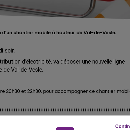
on d'un chantier mobile à hauteur de Val-de-Vesle.
i soir.
ribution d'électricité, va déposer une nouvelle ligne
 de Val-de-Vesle.
entre 20h30 et 22h30, pour accompagner ce chantier mobil
Contin