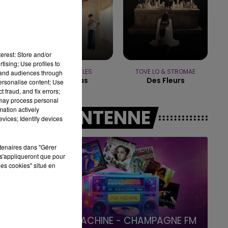
15h00 - 19h00
LE CLUB CHAMPAGNE FM
erest: Store and/or
tising; Use profiles to
HARRY STYLES
TOVE LO & STROMAE
tand audiences through
As It Was
Des Fleurs
personalise content; Use
 fraud, and fix errors;
 may process personal
mation actively
A L'ANTENNE
vices; Identify devices
rtenaires dans "Gérer
s'appliqueront que pour
les cookies" situé en
19h00 - 19h15
LA POP MACHINE - CHAMPAGNE FM