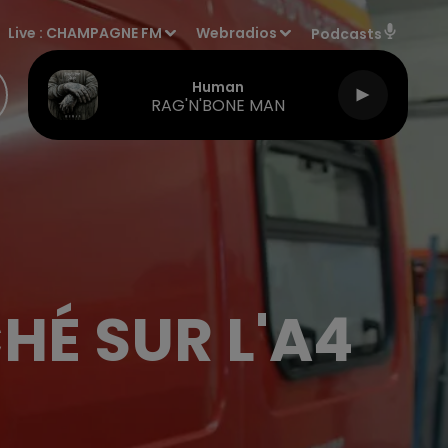
Live :
CHAMPAGNE FM
Webradios
Podcasts
Human
RAG'N'BONE MAN
É SUR L'A4