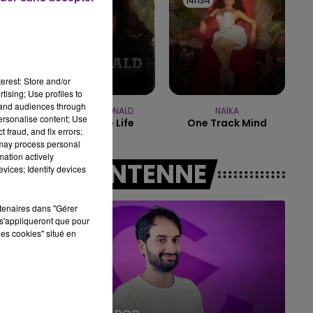
14h38
14h38
14h34
14h34
19h00 - 19h15
LA POP MACHINE - CHAMPAGNE FM
erest: Store and/or
tising; Use profiles to
tand audiences through
AMY MACDONALD
NAÏKA
personalise content; Use
This Is The Life
One Track Mind
 fraud, and fix errors;
 may process personal
mation actively
A L'ANTENNE
vices; Identify devices
rtenaires dans "Gérer
s'appliqueront que pour
les cookies" situé en
19h15 - 20h00