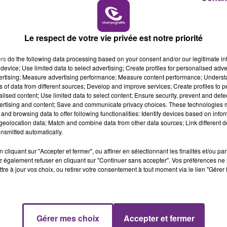
15h00 - 19h00
LE CLUB CHAMPAGNE FM
Le respect de votre vie privée est notre priorité
ers
do the following data processing based on your consent and/or our legitimate int
LE MAGASIN JOUÉCLUB DE REIMS FERME
device; Use limited data to select advertising; Create profiles for personalised adver
SES PORTES
vertising; Measure advertising performance; Measure content performance; Unders
ns of data from different sources; Develop and improve services; Create profiles to 
C'était l'une des institutions du centre-ville
alised content; Use limited data to select content; Ensure security, prevent and detect
rémois. Le magasin JouéClub est contraint de
ertising and content; Save and communicate privacy choices. These technologies
fermer ses portes.
and browsing data to offer following functionalities: Identify devices based on infor
eolocation data; Match and combine data from other data sources; Link different de
nsmitted automatically.
cliquant sur "Accepter et fermer", ou affiner en sélectionnant les finalités et/ou pa
 également refuser en cliquant sur "Continuer sans accepter". Vos préférences ne 
tre à jour vos choix, ou retirer votre consentement à tout moment via le lien "Gérer 
Gérer mes choix
Accepter et fermer
19h00 - 19h15