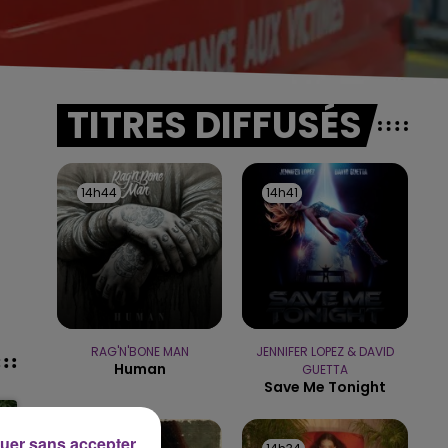
TITRES DIFFUSÉS
14h44
14h44
14h41
14h41
RAG'N'BONE MAN
JENNIFER LOPEZ & DAVID
Human
GUETTA
Save Me Tonight
uer sans accepter