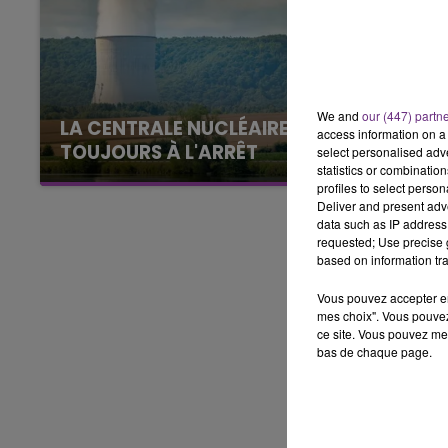
14h00 - 15h00
LA RADIO POP
We and
our (447) partn
LA CENTRALE NUCLÉAIRE DE CHOOZ
access information on a 
TOUJOURS À L'ARRÊT
select personalised ad
statistics or combinatio
Cela fait déjà une semaine que la centrale
profiles to select person
nucléaire ardennaise est à l'arrêt. Une situation
Deliver and present adv
justifiée par la sécheresse intense qui est
data such as IP address 
requested; Use precise g
toujours présente.
based on information tra
Vous pouvez accepter en 
mes choix". Vous pouvez
ce site. Vous pouvez met
bas de chaque page.
15h00 - 19h00