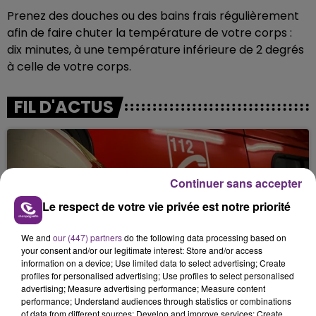
Prenez des douches ou des bains frais régulièrement
afin de faire chuter la température de votre corps :
dix minutes, à une température inférieure de 2 degrés
à celle de votre corps.
FIL D'ACTUS
Continuer sans accepter
Le respect de votre vie privée est notre priorité
We and
our (447) partners
do the following data processing based on
your consent and/or our legitimate interest: Store and/or access
UN FEU DE REMORQUE BLOQUE LA
information on a device; Use limited data to select advertising; Create
CIRCULATION DANS LES ARDENNES
profiles for personalised advertising; Use profiles to select personalised
advertising; Measure advertising performance; Measure content
Un feu de remorque s'est déclaré ce mercredi en
performance; Understand audiences through statistics or combinations
fin de matinée sur l'A34.
of data from different sources; Develop and improve services; Create