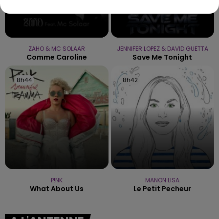
ZAHO & MC SOLAAR
JENNIFER LOPEZ & DAVID GUETTA
Comme Caroline
Save Me Tonight
8h44
8h44
8h42
8h42
P!NK
MANON LISA
What About Us
Le Petit Pecheur