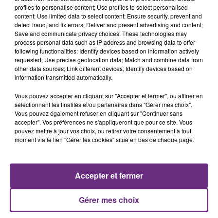
profiles to personalise content; Use profiles to select personalised
content; Use limited data to select content; Ensure security, prevent and
detect fraud, and fix errors; Deliver and present advertising and content;
Save and communicate privacy choices. These technologies may
process personal data such as IP address and browsing data to offer
following functionalities: Identify devices based on information actively
requested; Use precise geolocation data; Match and combine data from
other data sources; Link different devices; Identify devices based on
information transmitted automatically.
VENEZ FÊTER CE WEEK-END
L'ANNIVERSAIRE DE WOINIC
Vous pouvez accepter en cliquant sur "Accepter et fermer", ou affiner en
sélectionnant les finalités et/ou partenaires dans "Gérer mes choix".
Ce samedi 8 août sera un grand jour :
Vous pouvez également refuser en cliquant sur "Continuer sans
l'anniversaire du plus gros sanglier du monde.
accepter". Vos préférences ne s'appliqueront que pour ce site. Vous
Une fête est donc organisée et vous êtes tous
pouvez mettre à jour vos choix, ou retirer votre consentement à tout
TITRES DIFFUSÉS
moment via le lien "Gérer les cookies" situé en bas de chaque page.
conviés !
8h56
8h56
8h48
8h48
Accepter et fermer
Gérer mes choix