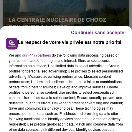
LA CENTRALE NUCLÉAIRE DE CHOOZ
TOUJOURS À L'ARRÊT
Continuer sans accepter
Cela fait déjà une semaine que la centrale
nucléaire ardennaise est à l'arrêt. Une situation
Le respect de votre vie privée est notre priorité
justifiée par la sécheresse intense qui est toujours
présente.
We and
our (447) partners
do the following data processing based on
your consent and/or our legitimate interest: Store and/or access
information on a device; Use limited data to select advertising; Create
profiles for personalised advertising; Use profiles to select personalised
advertising; Measure advertising performance; Measure content
performance; Understand audiences through statistics or combinations
of data from different sources; Develop and improve services; Create
profiles to personalise content; Use profiles to select personalised
LE MAGASIN JOUÉCLUB DE REIMS FERME
content; Use limited data to select content; Ensure security, prevent and
SES PORTES
detect fraud, and fix errors; Deliver and present advertising and content;
C'était l'une des institutions du centre-ville
Save and communicate privacy choices. These technologies may
process personal data such as IP address and browsing data to offer
rémois. Le magasin JouéClub est contraint de
following functionalities: Identify devices based on information actively
fermer ses portes.
requested; Use precise geolocation data; Match and combine data from
TITRES DIFFUSÉS
other data sources; Link different devices; Identify devices based on