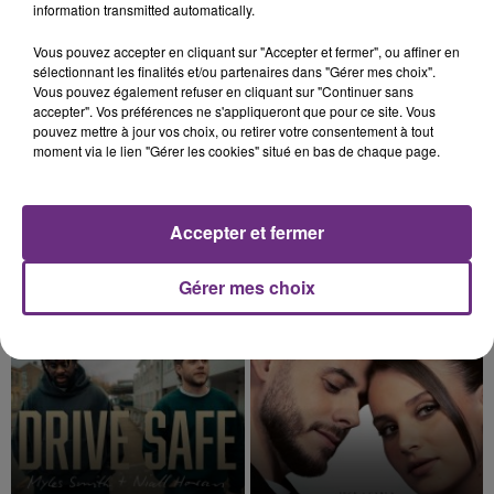
information transmitted automatically.
9h50
9h50
9h46
9h46
Vous pouvez accepter en cliquant sur "Accepter et fermer", ou affiner en
sélectionnant les finalités et/ou partenaires dans "Gérer mes choix".
Vous pouvez également refuser en cliquant sur "Continuer sans
accepter". Vos préférences ne s'appliqueront que pour ce site. Vous
pouvez mettre à jour vos choix, ou retirer votre consentement à tout
moment via le lien "Gérer les cookies" situé en bas de chaque page.
Accepter et fermer
JUNGELI & EMMA
GEORGE EZRA
Gérer mes choix
Juste Un Peu
Budapest
9h43
9h43
9h40
9h40