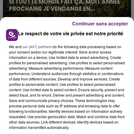
SI TOUT LE MONDE FAIT ÇA, MOI L'ANNÉE
PROCHAINE JE VENDANGE EN...
La vendange en Champagne a débuté ce jeudi 6
août dans la commune de Montgueux (Aube). Du
Continuer sans accepter
jamais vu !
Le respect de votre vie privée est notre priorité
We and
our (447) partners
do the following data processing based on
your consent and/or our legitimate interest: Store and/or access
information on a device; Use limited data to select advertising; Create
profiles for personalised advertising; Use profiles to select personalised
advertising; Measure advertising performance; Measure content
performance; Understand audiences through statistics or combinations
L'INSPECTION DU TRAVAIL RAPPELLE À
of data from different sources; Develop and improve services; Create
L'ORDRE SUR LES CONDITIONS DE...
profiles to personalise content; Use profiles to select personalised
content; Use limited data to select content; Ensure security, prevent and
Alors que les dates de début des vendange 2026
detect fraud, and fix errors; Deliver and present advertising and content;
s'est avéré être plus précoce que prévu,
Save and communicate privacy choices. These technologies may
l'inspection du Travail en profite pour rappeler
process personal data such as IP address and browsing data to offer
TITRES DIFFUSÉS
following functionalities: Identify devices based on information actively
les conditions de...
requested; Use precise geolocation data; Match and combine data from
other data sources; Link different devices; Identify devices based on
information transmitted automatically.
0h51
0h51
0h48
0h48