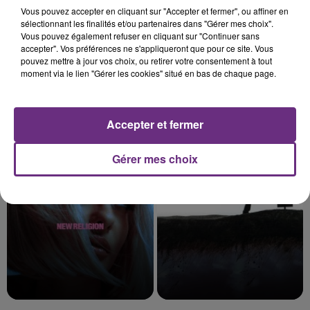
Vous pouvez accepter en cliquant sur "Accepter et fermer", ou affiner en
sélectionnant les finalités et/ou partenaires dans "Gérer mes choix".
Vous pouvez également refuser en cliquant sur "Continuer sans
accepter". Vos préférences ne s'appliqueront que pour ce site. Vous
pouvez mettre à jour vos choix, ou retirer votre consentement à tout
moment via le lien "Gérer les cookies" situé en bas de chaque page.
Accepter et fermer
CAPITAL CITIES
TEDDYBEAR
Safe And Sound
Chaussures Roses
Gérer mes choix
0h45
0h45
0h41
0h41