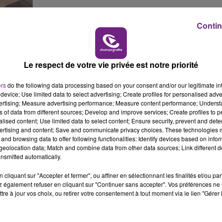
7h00 - 12h00
M
LE WEEK-END CHAMPAGNE FM
Contin
Le respect de votre vie privée est notre priorité
ers
do the following data processing based on your consent and/or our legitimate int
device; Use limited data to select advertising; Create profiles for personalised adver
vertising; Measure advertising performance; Measure content performance; Unders
ns of data from different sources; Develop and improve services; Create profiles to 
alised content; Use limited data to select content; Ensure security, prevent and detect
ertising and content; Save and communicate privacy choices. These technologies
and browsing data to offer following functionalities: Identify devices based on infor
eolocation data; Match and combine data from other data sources; Link different de
nsmitted automatically.
cliquant sur "Accepter et fermer", ou affiner en sélectionnant les finalités et/ou pa
 également refuser en cliquant sur "Continuer sans accepter". Vos préférences ne 
 son engagement pour la sécurité, dans le quartier Maison
tre à jour vos choix, ou retirer votre consentement à tout moment via le lien "Gérer 
 agitation, n'ont pas tardé à interpeller le candidat à sa
es au quotidien.