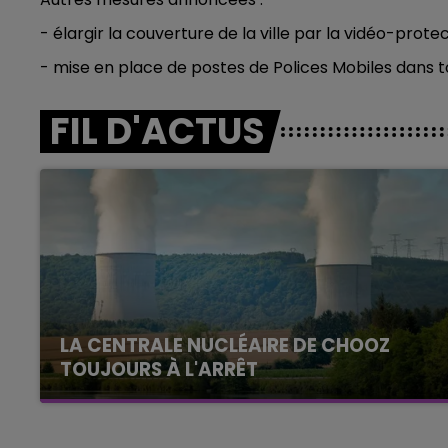
- élargir la couverture de la ville par la vidéo-prote
- mise en place de postes de Polices Mobiles dans t
FIL D'ACTUS
LA CENTRALE NUCLÉAIRE DE CHOOZ
TOUJOURS À L'ARRÊT
Cela fait déjà une semaine que la centrale
nucléaire ardennaise est à l'arrêt. Une situation
justifiée par la sécheresse intense qui est