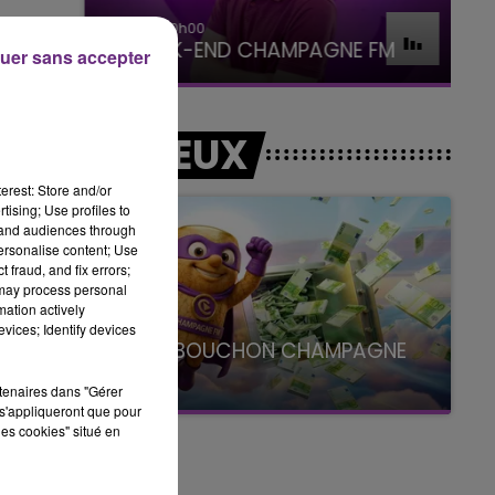
16h00 - 20h00
LE WEEK-END CHAMPAGNE FM
uer sans accepter
LES JEUX
erest: Store and/or
tising; Use profiles to
tand audiences through
personalise content; Use
 fraud, and fix errors;
 may process personal
mation actively
vices; Identify devices
LE SUPER BOUCHON CHAMPAGNE
FM
rtenaires dans "Gérer
avec La Famille Champagne FM, à 8H10
s'appliqueront que pour
les cookies" situé en