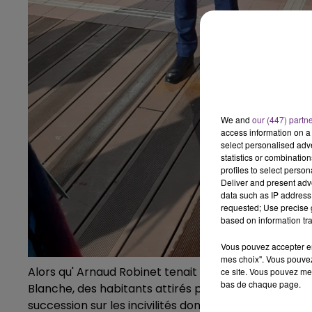
16h00 - 20h00
GNE FM
LE WEEK-END CHAMPAGNE F
We and
our (447) partn
access information on a 
select personalised ad
statistics or combinatio
profiles to select person
Deliver and present adv
data such as IP address 
requested; Use precise g
based on information tra
Vous pouvez accepter en 
mes choix". Vous pouvez
Alors qu' Arnaud Robinet tenait un point presse sur
ce site. Vous pouvez met
bas de chaque page.
Blanche, des habitants attirés par cette inhabituelle
succession sur les incivilités dont ils se disent victim