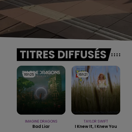
TITRES DIFFUSÉS
16h25
16h25
16h21
16h21
IMAGINE DRAGONS
TAYLOR SWIFT
Bad Liar
I Knew It, I Knew You