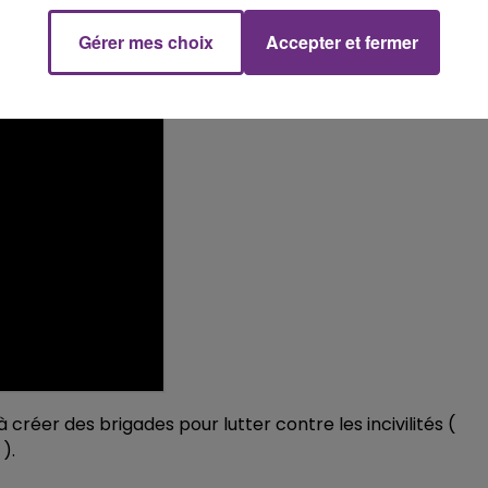
erains de la place des Lisieux...
Gérer mes choix
Accepter et fermer
 créer des brigades pour lutter contre les incivilités (
).