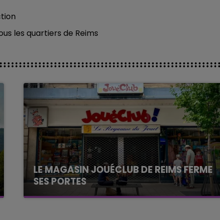
ction
ous les quartiers de Reims
LE MAGASIN JOUÉCLUB DE REIMS FERME
SES PORTES
C'était l'une des institutions du centre-ville
rémois. Le magasin JouéClub est contraint de
fermer ses portes.