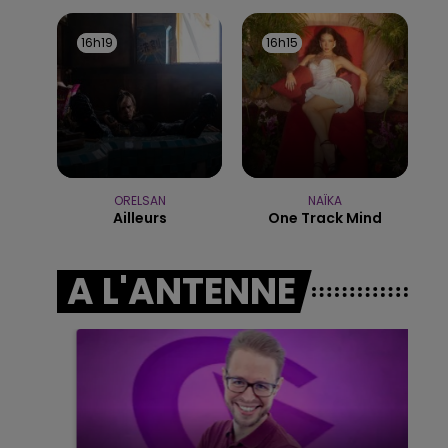
7h00 - 12h00
16h19
16h19
16h15
16h15
LE WEEK-END CHAMPAGNE FM
ORELSAN
NAÏKA
Ailleurs
One Track Mind
A L'ANTENNE