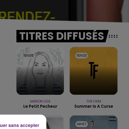
TITRES DIFFUSÉS
15h06
15h06
15h03
15h03
MANON LISA
THE FAIM
Le Petit Pecheur
Summer Is A Curse
15h00
15h00
14h57
14h57
uer sans accepter