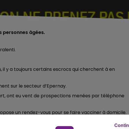
es personnes âgées.
alenti.
 il y a toujours certains escrocs qui cherchent à en
ent sur le secteur d’Epernay.
urt, ont eu vent de prospections menées par téléphone
, propose un rendez-vous pour se faire vacciner à domicile.
ue au préalable.
Contin