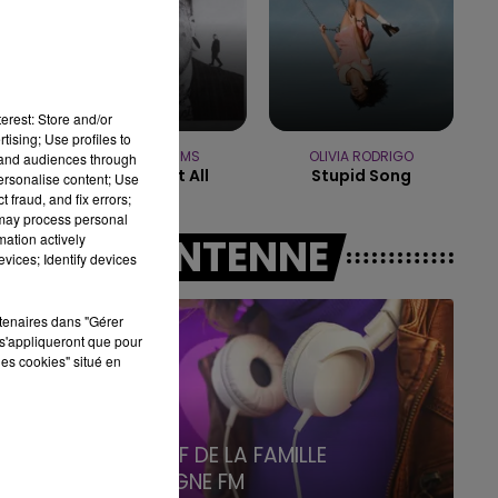
19h15 - 20h00
LA RADIO POP
erest: Store and/or
tising; Use profiles to
TEDDY SWIMS
OLIVIA RODRIGO
tand audiences through
Mr Know It All
Stupid Song
personalise content; Use
 fraud, and fix errors;
 may process personal
mation actively
A L'ANTENNE
vices; Identify devices
rtenaires dans "Gérer
s'appliqueront que pour
les cookies" situé en
5h00 - 6h00
LE BEST OF DE LA FAMILLE
CHAMPAGNE FM