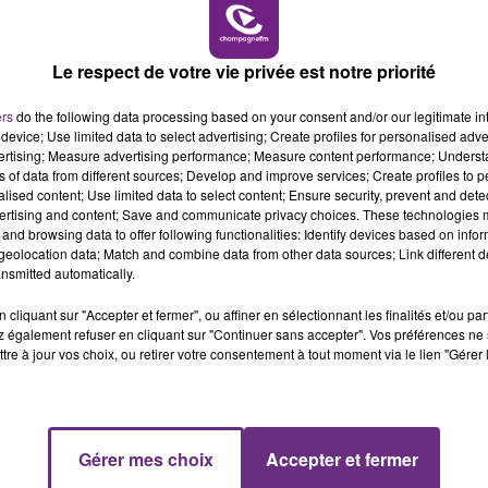
19h00 - 19h15
LA POP MACHINE - CHAMPAGNE FM
dans les centres agréés.
Le respect de votre vie privée est notre priorité
ers
do the following data processing based on your consent and/or our legitimate int
device; Use limited data to select advertising; Create profiles for personalised adver
vertising; Measure advertising performance; Measure content performance; Unders
ns of data from different sources; Develop and improve services; Create profiles to 
alised content; Use limited data to select content; Ensure security, prevent and detect
ertising and content; Save and communicate privacy choices. These technologies
and browsing data to offer following functionalities: Identify devices based on infor
eolocation data; Match and combine data from other data sources; Link different de
nsmitted automatically.
cliquant sur "Accepter et fermer", ou affiner en sélectionnant les finalités et/ou pa
 également refuser en cliquant sur "Continuer sans accepter". Vos préférences ne 
UN FEU DE REMORQUE BLOQUE LA
tre à jour vos choix, ou retirer votre consentement à tout moment via le lien "Gérer 
CIRCULATION DANS LES ARDENNES
Un feu de remorque s'est déclaré ce mercredi
en fin de matinée sur l'A34.
19h15 - 20h00
Gérer mes choix
Accepter et fermer
NE FM
LA RADIO POP