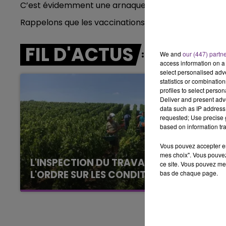
C’est évidemment une arnaque.
15h00 - 19h00
LE CLUB CHAMPAGNE FM
Rappelons que les vaccinations se font uniquement 
FIL D'ACTUS
We and
our (447) partn
access information on a 
select personalised ad
statistics or combinatio
profiles to select person
Deliver and present adv
data such as IP address 
requested; Use precise g
based on information tra
Vous pouvez accepter en 
mes choix". Vous pouvez
L'INSPECTION DU TRAVAIL RAPPELLE À
ce site. Vous pouvez met
L'ORDRE SUR LES CONDITIONS DE...
bas de chaque page.
Alors que les dates de début des vendange
2026 s'est avéré être plus précoce que prévu,
19h00 - 19h15
l'inspection du Travail en profite pour rappeler
FM
LA POP MACHINE - CHAMPAG
les conditions de...