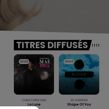
TITRES DIFFUSÉS
13h08
13h08
13h04
13h04
CHRISTOPHE MAE
ED SHEERAN
La Lune
Shape Of You