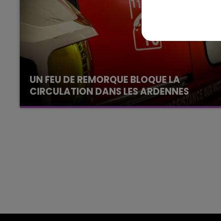
15h00 - 19h00
Le Club Champagne FM
UN FEU DE REMORQUE BLOQUE LA
CIRCULATION DANS LES ARDENNES
Un feu de remorque s'est déclaré ce mercredi
en fin de matinée sur l'A34.