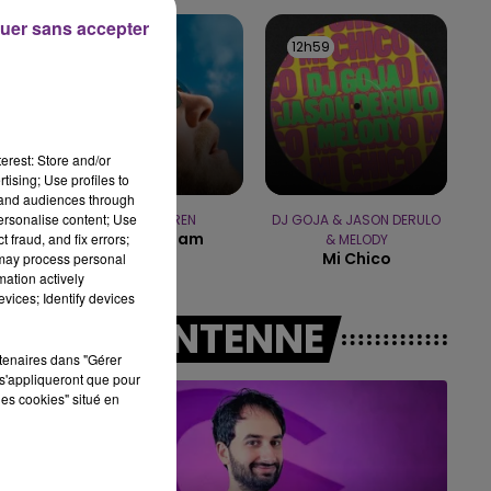
19h00 - 19h15
uer sans accepter
LA POP MACHINE - CHAMPAGNE FM
13h01
13h01
12h59
12h59
erest: Store and/or
tising; Use profiles to
tand audiences through
personalise content; Use
ALEX WARREN
DJ GOJA & JASON DERULO
Fever Dream
 fraud, and fix errors;
& MELODY
Mi Chico
 may process personal
mation actively
vices; Identify devices
A L'ANTENNE
rtenaires dans "Gérer
s'appliqueront que pour
les cookies" situé en