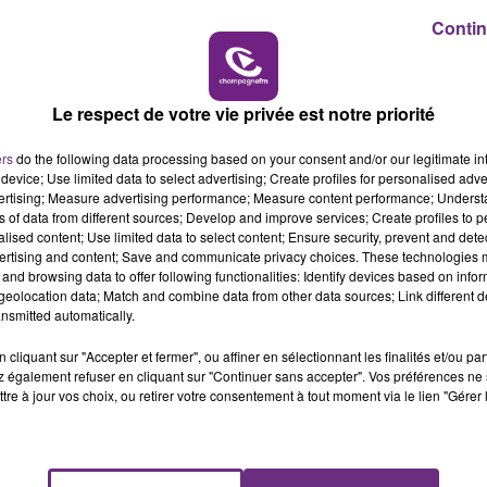
 millions d'abonnés".
15h00 - 19h00
Contin
LE CLUB CHAMPAGNE FM
Le respect de votre vie privée est notre priorité
ers
do the following data processing based on your consent and/or our legitimate int
device; Use limited data to select advertising; Create profiles for personalised adver
vertising; Measure advertising performance; Measure content performance; Unders
ns of data from different sources; Develop and improve services; Create profiles to 
alised content; Use limited data to select content; Ensure security, prevent and detect
ertising and content; Save and communicate privacy choices. These technologies
and browsing data to offer following functionalities: Identify devices based on infor
eolocation data; Match and combine data from other data sources; Link different de
nsmitted automatically.
cliquant sur "Accepter et fermer", ou affiner en sélectionnant les finalités et/ou pa
 également refuser en cliquant sur "Continuer sans accepter". Vos préférences ne 
tre à jour vos choix, ou retirer votre consentement à tout moment via le lien "Gérer 