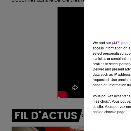
d'abonnés dans le cercle très fermé des plus de "200
14h00 - 15h00
LA RADIO POP
We and
our (447) partn
access information on a 
select personalised ad
statistics or combinatio
profiles to select person
Deliver and present adv
data such as IP address 
requested; Use precise g
based on information tra
Vous pouvez accepter en 
mes choix". Vous pouvez
ce site. Vous pouvez met
FIL D'ACTUS
bas de chaque page.