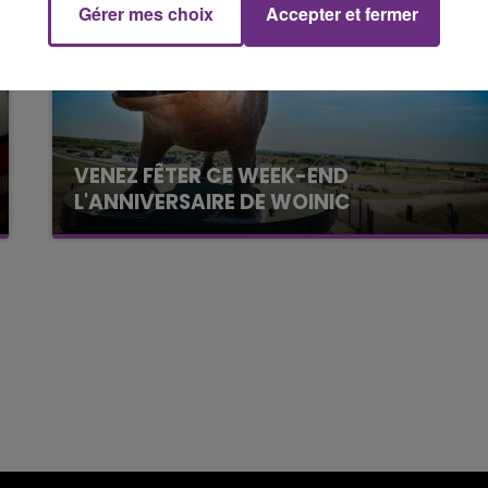
Gérer mes choix
Accepter et fermer
19h00 - 19h15
LA POP MACHINE - CHAMPAGNE FM
VENEZ FÊTER CE WEEK-END
L'ANNIVERSAIRE DE WOINIC
Ce samedi 8 août sera un grand jour :
l'anniversaire du plus gros sanglier du monde.
Une fête est donc organisée et vous êtes tous
conviés !