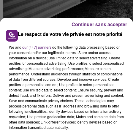
Continuer sans accepter
Le respect de votre vie privée est notre priorité
We and
our (447) partners
do the following data processing based on
Punkaravane, la tête d'affiche d'Ardenn'Rock
your consent and/or our legitimate interest: Store and/or access
information on a device; Use limited data to select advertising; Create
profiles for personalised advertising; Use profiles to select personalised
FIL D'ACTUS
advertising; Measure advertising performance; Measure content
performance; Understand audiences through statistics or combinations
of data from different sources; Develop and improve services; Create
profiles to personalise content; Use profiles to select personalised
content; Use limited data to select content; Ensure security, prevent and
detect fraud, and fix errors; Deliver and present advertising and content;
Save and communicate privacy choices. These technologies may
process personal data such as IP address and browsing data to offer
following functionalities: Identify devices based on information actively
requested; Use precise geolocation data; Match and combine data from
other data sources; Link different devices; Identify devices based on
information transmitted automatically.
SI TOUT LE MONDE FAIT ÇA, MOI L'ANNÉE