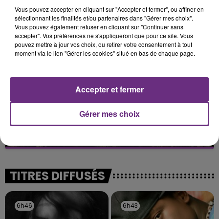
PROCHAINE JE VENDANGE EN...
Vous pouvez accepter en cliquant sur "Accepter et fermer", ou affiner en
sélectionnant les finalités et/ou partenaires dans "Gérer mes choix".
La vendange en Champagne a débuté ce jeudi 6
Vous pouvez également refuser en cliquant sur "Continuer sans
août dans la commune de Montgueux (Aube). Du
accepter". Vos préférences ne s'appliqueront que pour ce site. Vous
jamais vu !
pouvez mettre à jour vos choix, ou retirer votre consentement à tout
moment via le lien "Gérer les cookies" situé en bas de chaque page.
Accepter et fermer
Gérer mes choix
L'INSPECTION DU TRAVAIL RAPPELLE À
L'ORDRE SUR LES CONDITIONS DE...
Alors que les dates de début des vendange 2026
s'est avéré être plus précoce que prévu,
l'inspection du Travail en profite pour rappeler
TITRES DIFFUSÉS
les conditions de...
6h46
6h46
6h43
6h43