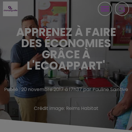
APPRENEZ À FAIRE
DES ÉCONOMIES
GRÂCE À
L'ECOAPPART'
Publié : 20 novembre 2017 à 17h37 par Pauline Saintive
Crédit image:
Reims Habitat