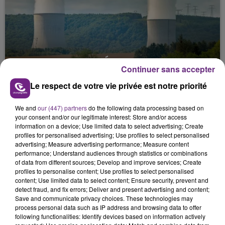
LA CENTRALE NUCLÉAIRE DE CHOOZ
Continuer sans accepter
TOUJOURS À L'ARRÊT
Le respect de votre vie privée est notre priorité
Cela fait déjà une semaine que la centrale
nucléaire ardennaise est à l'arrêt. Une situation
We and
our (447) partners
do the following data processing based on
justifiée par la sécheresse intense qui est toujours
your consent and/or our legitimate interest: Store and/or access
présente.
information on a device; Use limited data to select advertising; Create
profiles for personalised advertising; Use profiles to select personalised
advertising; Measure advertising performance; Measure content
performance; Understand audiences through statistics or combinations
of data from different sources; Develop and improve services; Create
profiles to personalise content; Use profiles to select personalised
content; Use limited data to select content; Ensure security, prevent and
LE MAGASIN JOUÉCLUB DE REIMS FERME
detect fraud, and fix errors; Deliver and present advertising and content;
SES PORTES
Save and communicate privacy choices. These technologies may
process personal data such as IP address and browsing data to offer
C'était l'une des institutions du centre-ville
following functionalities: Identify devices based on information actively
rémois. Le magasin JouéClub est contraint de