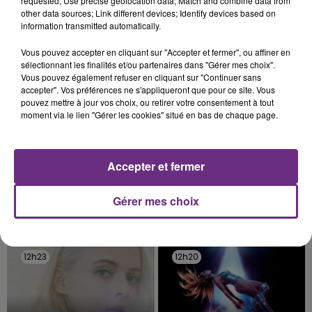
requested; Use precise geolocation data; Match and combine data from
other data sources; Link different devices; Identify devices based on
fermer ses portes.
TITRES DIFFUSÉS
information transmitted automatically.
Vous pouvez accepter en cliquant sur "Accepter et fermer", ou affiner en
sélectionnant les finalités et/ou partenaires dans "Gérer mes choix".
12h29
12h29
12h26
12h26
Vous pouvez également refuser en cliquant sur "Continuer sans
accepter". Vos préférences ne s'appliqueront que pour ce site. Vous
pouvez mettre à jour vos choix, ou retirer votre consentement à tout
moment via le lien "Gérer les cookies" situé en bas de chaque page.
Accepter et fermer
Gérer mes choix
ALEX WARREN
ZAHO & MC SOLAAR
Ordinary
Comme Caroline
12h23
12h23
12h20
12h20