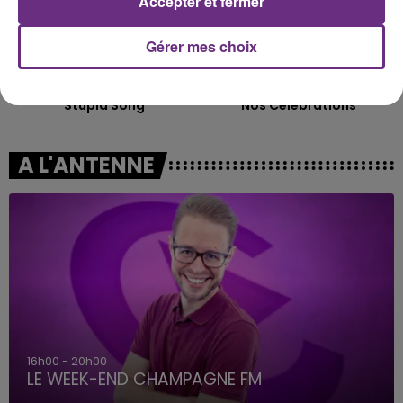
Accepter et fermer
Gérer mes choix
OLIVIA RODRIGO
INDOCHINE
Stupid Song
Nos Celebrations
A L'ANTENNE
16h00 - 20h00
LE WEEK-END CHAMPAGNE FM