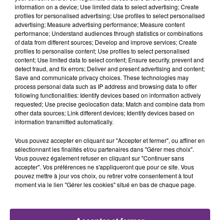
TITRES DIFFUSÉS
information on a device; Use limited data to select advertising; Create
profiles for personalised advertising; Use profiles to select personalised
advertising; Measure advertising performance; Measure content
performance; Understand audiences through statistics or combinations
14h37
14h37
14h33
14h33
of data from different sources; Develop and improve services; Create
profiles to personalise content; Use profiles to select personalised
content; Use limited data to select content; Ensure security, prevent and
detect fraud, and fix errors; Deliver and present advertising and content;
Save and communicate privacy choices. These technologies may
process personal data such as IP address and browsing data to offer
following functionalities: Identify devices based on information actively
requested; Use precise geolocation data; Match and combine data from
other data sources; Link different devices; Identify devices based on
information transmitted automatically.
TEMPER CITY
COEUR DE PIRATE
Vous pouvez accepter en cliquant sur "Accepter et fermer", ou affiner en
Self Aware
Comme Des Enfants
sélectionnant les finalités et/ou partenaires dans "Gérer mes choix".
Vous pouvez également refuser en cliquant sur "Continuer sans
accepter". Vos préférences ne s'appliqueront que pour ce site. Vous
14h30
14h30
14h25
14h25
pouvez mettre à jour vos choix, ou retirer votre consentement à tout
moment via le lien "Gérer les cookies" situé en bas de chaque page.