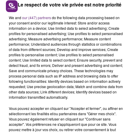
Le respect de votre vie privée est notre priorité
LE MAGASIN JOUÉCLUB DE REIMS FERME
We and
our (447) partners
do the following data processing based on
SES PORTES
your consent and/or our legitimate interest: Store and/or access
C'était l'une des institutions du centre-ville
information on a device; Use limited data to select advertising; Create
profiles for personalised advertising; Use profiles to select personalised
rémois. Le magasin JouéClub est contraint de
advertising; Measure advertising performance; Measure content
fermer ses portes.
performance; Understand audiences through statistics or combinations
TITRES DIFFUSÉS
of data from different sources; Develop and improve services; Create
profiles to personalise content; Use profiles to select personalised
content; Use limited data to select content; Ensure security, prevent and
19h04
19h04
19h01
19h01
detect fraud, and fix errors; Deliver and present advertising and content;
Save and communicate privacy choices. These technologies may
process personal data such as IP address and browsing data to offer
following functionalities: Identify devices based on information actively
requested; Use precise geolocation data; Match and combine data from
other data sources; Link different devices; Identify devices based on
information transmitted automatically.
Vous pouvez accepter en cliquant sur "Accepter et fermer", ou affiner en
sélectionnant les finalités et/ou partenaires dans "Gérer mes choix".
Vous pouvez également refuser en cliquant sur "Continuer sans
accepter". Vos préférences ne s'appliqueront que pour ce site. Vous
MATHIEU EDWARD & SHERYFA LUNA
SUM 41
pouvez mettre à jour vos choix, ou retirer votre consentement à tout
Comme Avant
In Too Deep