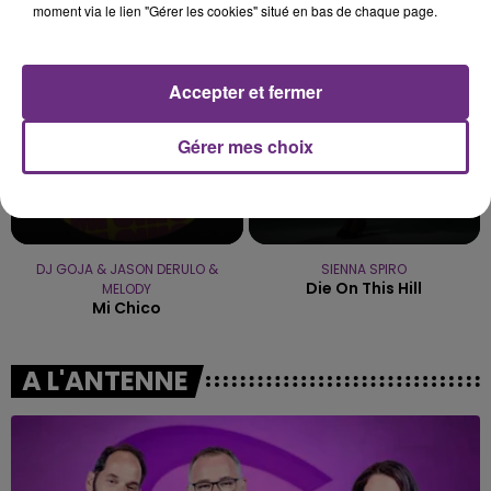
moment via le lien "Gérer les cookies" situé en bas de chaque page.
18h58
18h58
18h54
18h54
Accepter et fermer
Gérer mes choix
DJ GOJA & JASON DERULO &
SIENNA SPIRO
Die On This Hill
MELODY
Mi Chico
A L'ANTENNE