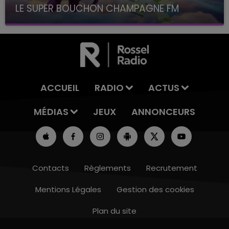
LE SUPER BOUCHON CHAMPAGNE FM
avec La Famille Champagne FM, à 8H10
ACCUEIL
RADIO
ACTUS
MÉDIAS
JEUX
ANNONCEURS
Contacts
Règlements
Recrutement
Mentions Légales
Gestion des cookies
5h00 - 6h00
LE BEST OF DE LA FAMILLE CHAMPAGNE
Plan du site
FM