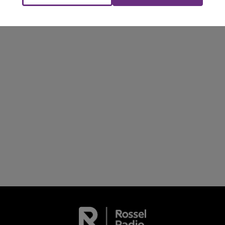
M
LE WEEK-END CHAMPAGNE FM
rémois. Le magasin JouéClub est contraint de
fermer ses portes.