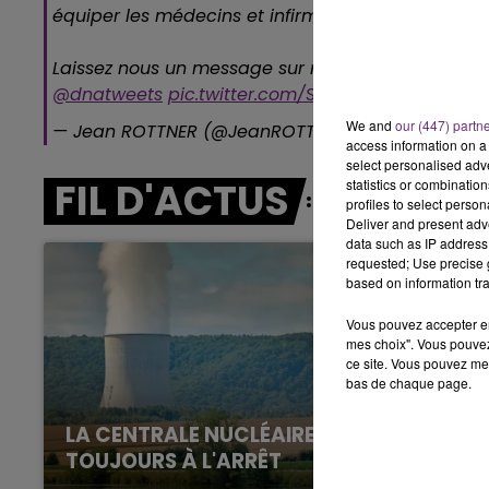
équiper les médecins et infirmières libéraux :
7h00 - 12h00
LE WEEK-END CHAMPAGNE FM
Laissez nous un message sur masques@grandest.
@dnatweets
pic.twitter.com/SZO2qiTHqT
We and
our (447) partn
— Jean ROTTNER (@JeanROTTNER)
March 19, 2020
access information on a 
select personalised ad
FIL D'ACTUS
statistics or combinatio
profiles to select person
Deliver and present adv
data such as IP address 
requested; Use precise g
based on information tra
Vous pouvez accepter en 
mes choix". Vous pouvez
ce site. Vous pouvez met
bas de chaque page.
LA CENTRALE NUCLÉAIRE DE CHOOZ
TOUJOURS À L'ARRÊT
16h00 - 20h00
Cela fait déjà une semaine que la centrale