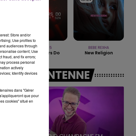
7h00 - 12h00
LE WEEK-END CHAMPAGNE FM
erest: Store and/or
tising; Use profiles to
tand audiences through
MAROON 5
BEBE REXHA
personalise content; Use
What Lovers Do
New Religion
 fraud, and fix errors;
 may process personal
mation actively
A L'ANTENNE
vices; Identify devices
rtenaires dans "Gérer
s'appliqueront que pour
les cookies" situé en
16h00 - 20h00