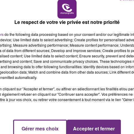
16h00 - 20h00
LE WEEK-END CHAMPAGNE FM
fr
@AFPStrasbourg
@PhilippeRivet
@FredGouis
Le respect de votre vie privée est notre priorité
ers
do the following data processing based on your consent and/or our legitimate int
device; Use limited data to select advertising; Create profiles for personalised adver
vertising; Measure advertising performance; Measure content performance; Unders
ns of data from different sources; Develop and improve services; Create profiles to 
alised content; Use limited data to select content; Ensure security, prevent and detect
ertising and content; Save and communicate privacy choices. These technologies
and browsing data to offer following functionalities: Identify devices based on infor
eolocation data; Match and combine data from other data sources; Link different de
nsmitted automatically.
cliquant sur "Accepter et fermer", ou affiner en sélectionnant les finalités et/ou pa
 également refuser en cliquant sur "Continuer sans accepter". Vos préférences ne 
tre à jour vos choix, ou retirer votre consentement à tout moment via le lien "Gérer 
LE MAGASIN JOUÉCLUB DE REIMS FERME
SES PORTES
Gérer mes choix
Accepter et fermer
7h00 - 12h00
C'était l'une des institutions du centre-ville