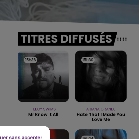
TITRES DIFFUSÉS
15h36
15h36
15h30
15h30
TEDDY SWIMS
ARIANA GRANDE
Mr Know It All
Hate That I Made You
Love Me
à
uer sans accepter
15h27
15h27
15h24
15h24