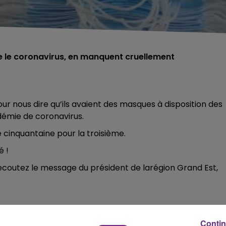
e le coronavirus, en manquent cruellement
our nous dire qu’ils avaient des masques à disposition des
démie de coronavirus.
 cinquantaine pour la troisième.
é !
ecoutez le message du président de larégion Grand Est,
FP2 et si dans un geste citoyen vous pouvez nous aider 
Contin