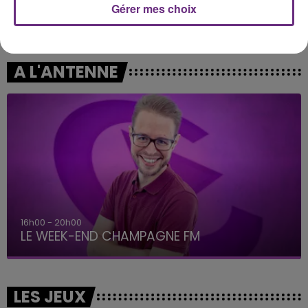
Gérer mes choix
AMIR
SNOW PATROL
A L'imparfaite
Chasing Cars
A L'ANTENNE
16h00 - 20h00
LE WEEK-END CHAMPAGNE FM
LES JEUX