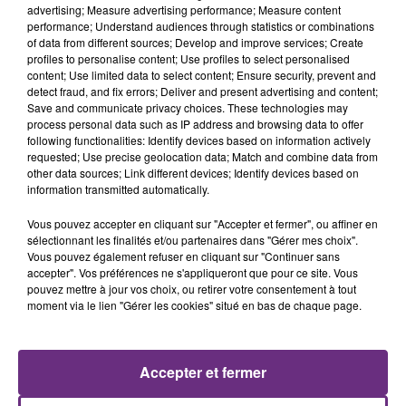
advertising; Measure advertising performance; Measure content
performance; Understand audiences through statistics or combinations
of data from different sources; Develop and improve services; Create
profiles to personalise content; Use profiles to select personalised
content; Use limited data to select content; Ensure security, prevent and
detect fraud, and fix errors; Deliver and present advertising and content;
Save and communicate privacy choices. These technologies may
process personal data such as IP address and browsing data to offer
following functionalities: Identify devices based on information actively
requested; Use precise geolocation data; Match and combine data from
other data sources; Link different devices; Identify devices based on
TEDDY SWIMS
BRUNO MARS
information transmitted automatically.
Mr Know It All
24k Magic
Vous pouvez accepter en cliquant sur "Accepter et fermer", ou affiner en
5h26
5h26
5h22
5h22
sélectionnant les finalités et/ou partenaires dans "Gérer mes choix".
Vous pouvez également refuser en cliquant sur "Continuer sans
accepter". Vos préférences ne s'appliqueront que pour ce site. Vous
pouvez mettre à jour vos choix, ou retirer votre consentement à tout
moment via le lien "Gérer les cookies" situé en bas de chaque page.
Accepter et fermer