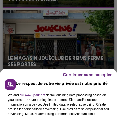
Cela fait déjà une semaine que la centrale
nucléaire ardennaise est à l'arrêt. Une situation
justifiée par la sécheresse intense qui est toujours
présente.
LE MAGASIN JOUÉCLUB DE REIMS FERME
SES PORTES
C'était l'une des institutions du centre-ville
Continuer sans accepter
rémois. Le magasin JouéClub est contraint de
Le respect de votre vie privée est notre priorité
fermer ses portes.
TITRES DIFFUSÉS
We and
our (447) partners
do the following data processing based on
your consent and/or our legitimate interest: Store and/or access
0h26
0h26
0h23
0h23
information on a device; Use limited data to select advertising; Create
profiles for personalised advertising; Use profiles to select personalised
advertising; Measure advertising performance; Measure content