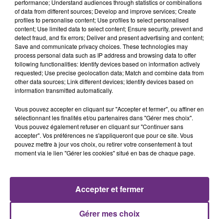
performance; Understand audiences through statistics or combinations
of data from different sources; Develop and improve services; Create
profiles to personalise content; Use profiles to select personalised
content; Use limited data to select content; Ensure security, prevent and
detect fraud, and fix errors; Deliver and present advertising and content;
Save and communicate privacy choices. These technologies may
process personal data such as IP address and browsing data to offer
following functionalities: Identify devices based on information actively
requested; Use precise geolocation data; Match and combine data from
LEWIS CAPALDI
Lady Gaga
other data sources; Link different devices; Identify devices based on
Wish You The Best
Poker Face
information transmitted automatically.
0h20
0h20
0h15
0h15
Vous pouvez accepter en cliquant sur "Accepter et fermer", ou affiner en
sélectionnant les finalités et/ou partenaires dans "Gérer mes choix".
Vous pouvez également refuser en cliquant sur "Continuer sans
accepter". Vos préférences ne s'appliqueront que pour ce site. Vous
pouvez mettre à jour vos choix, ou retirer votre consentement à tout
moment via le lien "Gérer les cookies" situé en bas de chaque page.
Accepter et fermer
TAYLOR SWIFT
IMAGINE DRAGONS
Gérer mes choix
I Knew It, I Knew You
Bad Liar