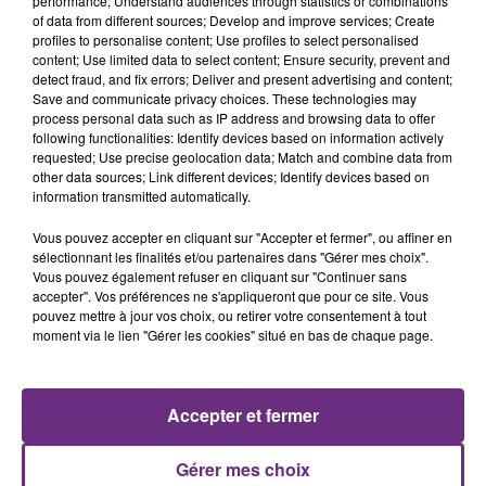
performance; Understand audiences through statistics or combinations
of data from different sources; Develop and improve services; Create
profiles to personalise content; Use profiles to select personalised
content; Use limited data to select content; Ensure security, prevent and
detect fraud, and fix errors; Deliver and present advertising and content;
7 août 2026
Save and communicate privacy choices. These technologies may
LA CENTRALE NUCLÉAIRE DE CHOOZ
process personal data such as IP address and browsing data to offer
following functionalities: Identify devices based on information actively
TOUJOURS À L'ARRÊT
requested; Use precise geolocation data; Match and combine data from
Cela fait déjà une semaine que la centrale
other data sources; Link different devices; Identify devices based on
information transmitted automatically.
nucléaire ardennaise est à l'arrêt. Une situation
justifiée par la sécheresse intense qui est toujours
Vous pouvez accepter en cliquant sur "Accepter et fermer", ou affiner en
présente.
sélectionnant les finalités et/ou partenaires dans "Gérer mes choix".
Vous pouvez également refuser en cliquant sur "Continuer sans
accepter". Vos préférences ne s'appliqueront que pour ce site. Vous
pouvez mettre à jour vos choix, ou retirer votre consentement à tout
moment via le lien "Gérer les cookies" situé en bas de chaque page.
7 août 2026
LE MAGASIN JOUÉCLUB DE REIMS FERME
Accepter et fermer
SES PORTES
C'était l'une des institutions du centre-ville
Gérer mes choix
rémois. Le magasin JouéClub est contraint de