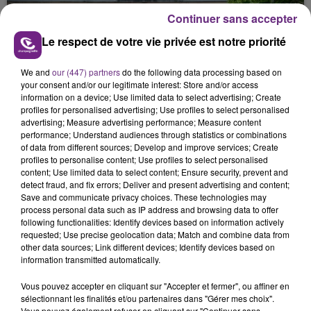
présente.
Continuer sans accepter
Le respect de votre vie privée est notre priorité
We and
our (447) partners
do the following data processing based on
your consent and/or our legitimate interest: Store and/or access
information on a device; Use limited data to select advertising; Create
LE MAGASIN JOUÉCLUB DE REIMS FERME
profiles for personalised advertising; Use profiles to select personalised
SES PORTES
advertising; Measure advertising performance; Measure content
performance; Understand audiences through statistics or combinations
C'était l'une des institutions du centre-ville
of data from different sources; Develop and improve services; Create
rémois. Le magasin JouéClub est contraint de
profiles to personalise content; Use profiles to select personalised
fermer ses portes.
content; Use limited data to select content; Ensure security, prevent and
TITRES DIFFUSÉS
detect fraud, and fix errors; Deliver and present advertising and content;
Save and communicate privacy choices. These technologies may
process personal data such as IP address and browsing data to offer
following functionalities: Identify devices based on information actively
22h20
22h20
22h18
22h18
requested; Use precise geolocation data; Match and combine data from
other data sources; Link different devices; Identify devices based on
information transmitted automatically.
Vous pouvez accepter en cliquant sur "Accepter et fermer", ou affiner en
sélectionnant les finalités et/ou partenaires dans "Gérer mes choix".
Vous pouvez également refuser en cliquant sur "Continuer sans