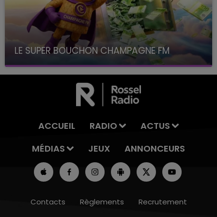
LE SUPER BOUCHON CHAMPAGNE FM
avec La Famille Champagne FM, à 8H10
ACCUEIL
RADIO
ACTUS
MÉDIAS
JEUX
ANNONCEURS
Contacts
Règlements
Recrutement