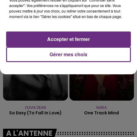
accepter". Vos préférences ne s'appliqueront que pour ce site. Vous
pouvez mettre à jour vos choix, ou retirer votre consentement à tout
moment via le lien "Gérer les cookies" situé en bas de chaque page.
ALANIS MORISSETTE
MANON LISA
Ironic
Le Petit Pecheur
Accepter et fermer
22h15
22h15
22h11
22h11
Gérer mes choix
OLIVIA DEAN
NAÏKA
So Easy (to Fall In Love)
One Track Mind
A L'ANTENNE